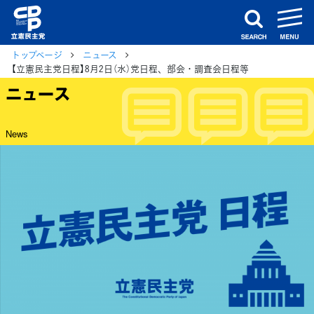
m
search
トップページ
ニュース
【立憲民主党日程】8月2日（水）党日程、部会・調査会日程等
ニュース
News