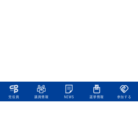
党役員
議員情報
NEWS
選挙情報
参加する
立憲民主党について
綱領
役員一覧
次の内閣
委員会委員一覧
議員・総支部長一覧
党本部所在地
都道府県連一覧