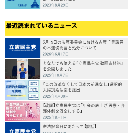
2023年8月29日
最近読まれているニュース
6月15日の決算委員会における古賀千景議員
の不適切発言と処分について
2026年6月17日
どなたでも使える「立憲民主党 動画素材箱」
を公開しました
2025年10月7日
「この改革なくして日本の前進なし」選択的
夫婦別姓法案を提出
2025年4月30日
【政調】立憲民主党は「年金の底上げ 医療・介
護体制を万全にする」
2025年8月1日
憲法記念日にあたって【談話】