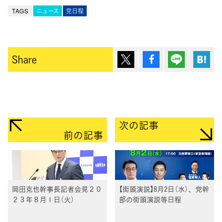
TAGS
ニュース
党日程
ポスト
シェア
Lineで送
は
Share
次の記事
前の記事
岡田克也幹事長記者会見２０
【街頭演説】8月2日（水）、党幹
２３年８月１日（火）
部の街頭演説等日程