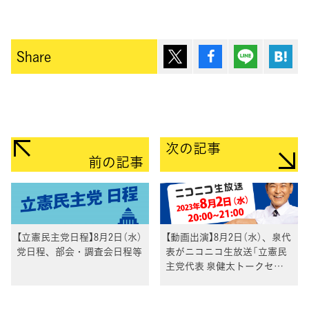
ポスト
シェア
Lineで送
は
Share
次の記事
前の記事
【立憲民主党日程】8月2日（水）
【動画出演】8月2日（水）、泉代
党日程、部会・調査会日程等
表がニコニコ生放送「立憲民
主党代表 泉健太トークセッ
ション」に生出演