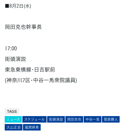
■8月2日(水)
岡田克也幹事長
17:00
街頭演説
東急東横線･日吉駅前
(神奈川7区･中谷一馬衆院議員)
TAGS
ニュース
スケジュール
街頭演説
岡田克也
中谷一馬
菅原暉人
大山正治
風間麻美