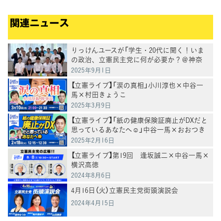
関連ニュース
りっけんユースが「学生・20代に聞く！いま
の政治、立憲民主党に何が必要か？＠神奈
川」を共催
2025年9月1日
【立憲ライブ】「涙の真相」小川淳也×中谷一
馬×村田きょうこ
2025年3月9日
【立憲ライブ】「紙の健康保険証廃止がDXだと
思っているあなたへ☺️」中谷一馬×おおつき
紅葉×村田きょうこ
2025年2月16日
【立憲ライブ】第19回 逢坂誠二×中谷一馬×
横沢高徳
2024年8月6日
4月16日（火）立憲民主党街頭演説会
2024年4月15日