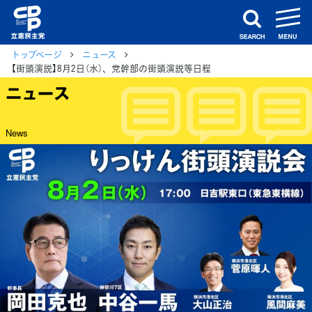
m
search
トップページ
ニュース
【街頭演説】8月2日（水）、党幹部の街頭演説等日程
ニュース
News