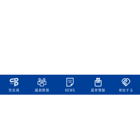
党役員
議員情報
NEWS
選挙情報
参加する
立憲民主党について
綱領
役員一覧
次の内閣
委員会委員一覧
議員・総支部長一覧
党本部所在地
都道府県連一覧
立憲民主党 活動計画・活動報告