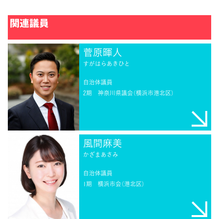
関連議員
菅原暉人
すがはらあきひと
自治体議員
2期
神奈川県議会（横浜市港北区）
風間麻美
かざまあさみ
自治体議員
1期
横浜市会（港北区）