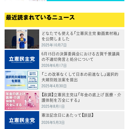
最近読まれているニュース
どなたでも使える「立憲民主党 動画素材箱」
を公開しました
2025年10月7日
6月15日の決算委員会における古賀千景議員
の不適切発言と処分について
2026年6月17日
「この改革なくして日本の前進なし」選択的
夫婦別姓法案を提出
2025年4月30日
【政調】立憲民主党は「年金の底上げ 医療・介
護体制を万全にする」
2025年8月1日
憲法記念日にあたって【談話】
2026年5月3日