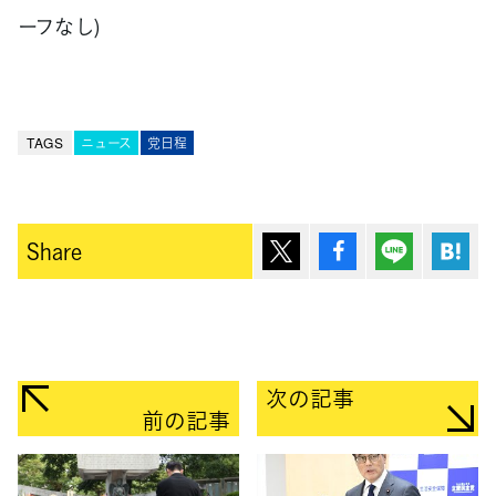
ーフなし)
TAGS
ニュース
党日程
ポスト
シェア
Lineで送
は
Share
次の記事
前の記事