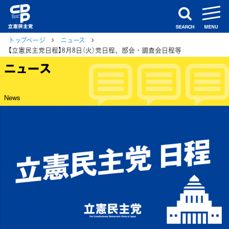
m
search
トップページ
ニュース
【立憲民主党日程】8月8日（火）党日程、部会・調査会日程等
ニュース
News