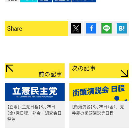
ポスト
シェア
Lineで送
は
Share
次の記事
前の記事
【立憲民主党日程】8月25日
【街頭演説】8月25日（金）、党
（金）党日程、部会・調査会日
幹部の街頭演説等日程
程等