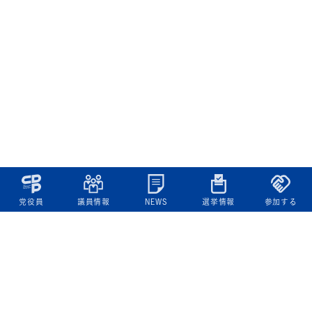
党役員
議員情報
NEWS
選挙情報
参加する
立憲民主党について
綱領
役員一覧
次の内閣
委員会委員一覧
議員・総支部長一覧
党本部所在地
都道府県連一覧
立憲民主党 活動計画・活動報告