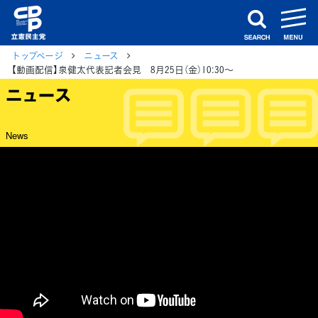
m
search
トップページ
ニュース
【動画配信】泉健太代表記者会見 8月25日（金）10:30～
ニュース
News