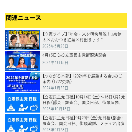
関連ニュース
【立憲ライブ】「年金・米を明快解説！」泉健
太×おおつき紅葉×村田きょうこ
2025年5月23日
4月16日（火）立憲民主党街頭演説会
2024年4月15日
【つながる本部】 「2024年を展望する会」のご
案内 （1/22更新）
2024年1月22日
【立憲民主党日程】10月14日（土）～16日（月）党
日程（部会・調査会、国会日程、街頭演説、
メディア出演等）
2023年10月13日
【立憲民主党日程】9月29日（金）党日程（部会・
調査会、国会日程、街頭演説、メディア出演
等）
2023年9月28日