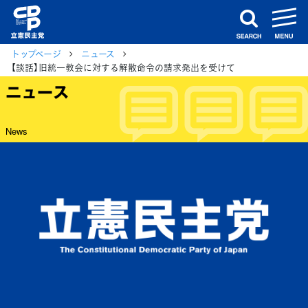
m
search
トップページ
ニュース
【談話】旧統一教会に対する解散命令の請求発出を受けて
ニュース
News