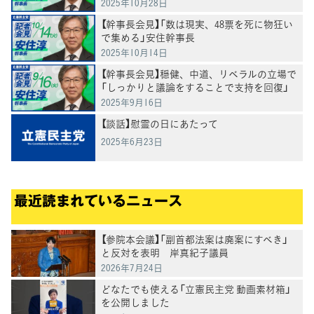
2025年10月28日
【幹事長会見】「数は現実、48票を死に物狂い
で集める」安住幹事長
2025年10月14日
【幹事長会見】穏健、中道、リベラルの立場で
「しっかりと議論をすることで支持を回復」
安住幹事長
2025年9月16日
【談話】慰霊の日にあたって
2025年6月23日
最近読まれているニュース
【参院本会議】「副首都法案は廃案にすべき」
と反対を表明 岸真紀子議員
2026年7月24日
どなたでも使える「立憲民主党 動画素材箱」
を公開しました