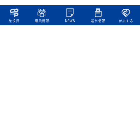
党役員
議員情報
NEWS
選挙情報
参加する
立憲民主党について
綱領
役員一覧
次の内閣
委員会委員一覧
議員・総支部長一覧
党本部所在地
都道府県連一覧
立憲民主党 活動計画・活動報告
ニュース
政策情報
基本政策
ビジョン２２
政策集
選挙政策
国会レポート
政調活動ニュース
提出法案
選挙情報
参院選2025選挙結果
衆院選2024選挙結果
参院選2022選挙結果
衆院選2021選挙結果
第20回統一地方自治体選挙 結果一覧