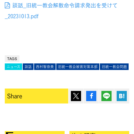
談話_旧統一教会解散命令請求発出を受けて
_20231013.pdf
TAGS
ニュース
談話
西村智奈美
旧統一教会被害対策本部
旧統一教会問題
ポスト
シェア
Lineで送
は
Share