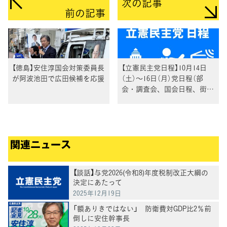
次の記事
前の記事
【徳島】安住淳国会対策委員長
【立憲民主党日程】10月14日
が阿波池田で広田候補を応援
（土）～16日（月）党日程（部
会・調査会、国会日程、街頭
演説、メディア出演等）
関連ニュース
【談話】与党2026(令和8)年度税制改正大綱の
決定にあたって
2025年12月19日
「額ありきではない」 防衛費対GDP比2％前
倒しに安住幹事長