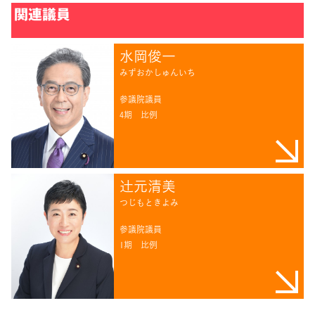
関連議員
水岡俊一
みずおかしゅんいち
参議院議員
4期
比例
辻󠄀元清美
つじもときよみ
参議院議員
1期
比例