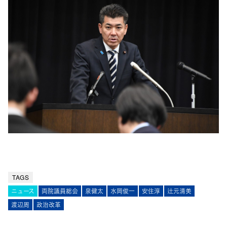
TAGS
ニュース
両院議員総会
泉健太
水岡俊一
安住淳
辻元清美
渡辺周
政治改革