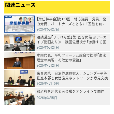
関連ニュース
【常任幹事会】第153回 地方議員、党員、協
力党員、パートナーズとともに「運動を前に
進めていく」水岡代表
2026年5月27日
連続講座「りっけん塾」第1回を開催 ※アーカ
イブ動画あり※ 猿田佐世氏が「激動する国
際秩序における日本外交戦略」を講演
2026年5月21日
水岡代表、平和フォーラム総会で挨拶「憲法
理念の実現こそ政治の責務」
2026年4月21日
来春の統一自治体選見据え、ジェンダー平等
推進本部と女性議員ネットワークが意見交換
2026年4月10日
都道府県連代表者会議をオンラインで開催
2026年3月5日