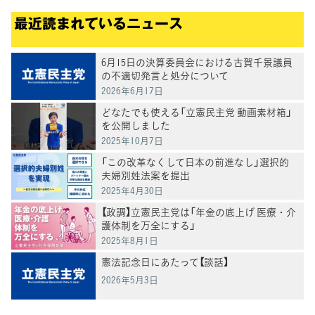
最近読まれているニュース
6月15日の決算委員会における古賀千景議員
の不適切発言と処分について
2026年6月17日
どなたでも使える「立憲民主党 動画素材箱」
を公開しました
2025年10月7日
「この改革なくして日本の前進なし」選択的
夫婦別姓法案を提出
2025年4月30日
【政調】立憲民主党は「年金の底上げ 医療・介
護体制を万全にする」
2025年8月1日
憲法記念日にあたって【談話】
2026年5月3日