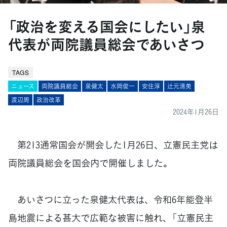
「政治を変える国会にしたい」泉
代表が両院議員総会であいさつ
TAGS
ニュース
両院議員総会
泉健太
水岡俊一
安住淳
辻元清美
渡辺周
政治改革
2024年1月26日
第213通常国会が開会した1月26日、立憲民主党は
両院議員総会を国会内で開催しました。
あいさつに立った泉健太代表は、令和6年能登半
島地震による甚大で広範な被害に触れ、「立憲民主