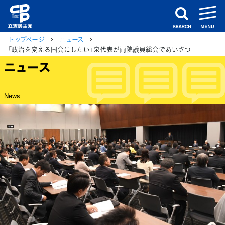
m
search
トップページ
ニュース
「政治を変える国会にしたい」泉代表が両院議員総会であいさつ
ニュース
News