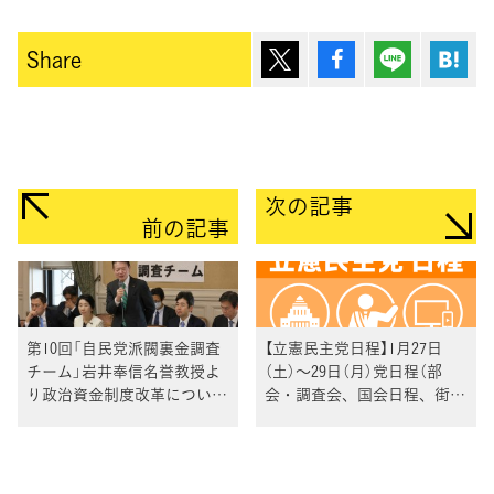
ポスト
シェア
Lineで送
は
Share
次の記事
前の記事
第10回「自民党派閥裏金調査
【立憲民主党日程】1月27日
チーム」岩井奉信名誉教授よ
（土）～29日（月）党日程（部
り政治資金制度改革について
会・調査会、国会日程、街頭
ヒアリング
演説、メディア出演等）