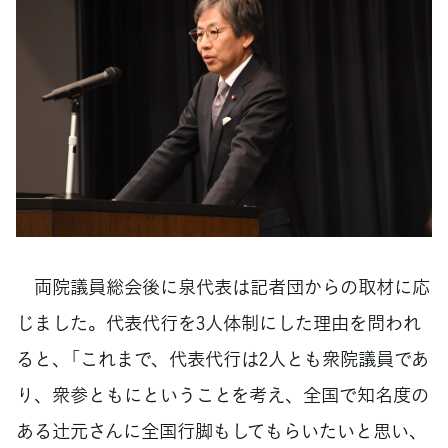
両院議員総会後に泉代表は記者団からの取材に応
じました。代表代行を3人体制にした理由を問われ
ると、「これまで、代表代行は2人とも衆院議員であ
り、衆参ともにということを考え、全国で知名度の
ある辻󠄀元さんに全国行脚もしてもらいたいと思い、