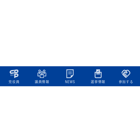
党役員
議員情報
NEWS
選挙情報
参加する
立憲民主党について
綱領
役員一覧
次の内閣
委員会委員一覧
議員・総支部長一覧
党本部所在地
都道府県連一覧
立憲民主党 活動計画・活動報告
ニュース