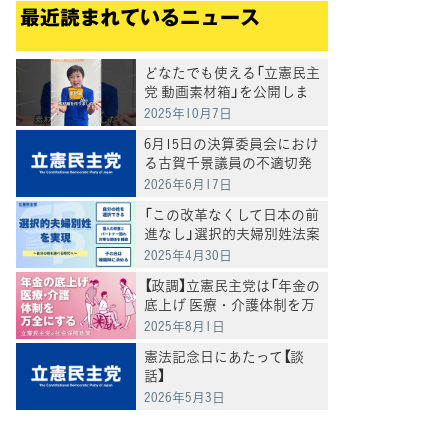
最近読まれているニュース
どなたでも使える「立憲民主
党 動画素材箱」を公開しま
した
2025年10月7日
6月15日の決算委員会におけ
る古賀千景議員の不適切発
言と処分について
2026年6月17日
「この改革なくして日本の前
進なし」選択的夫婦別姓法案
を提出
2025年4月30日
【政調】立憲民主党は「年金の
底上げ 医療・介護体制を万
全にする」
2025年8月1日
憲法記念日にあたって【談
話】
2026年5月3日