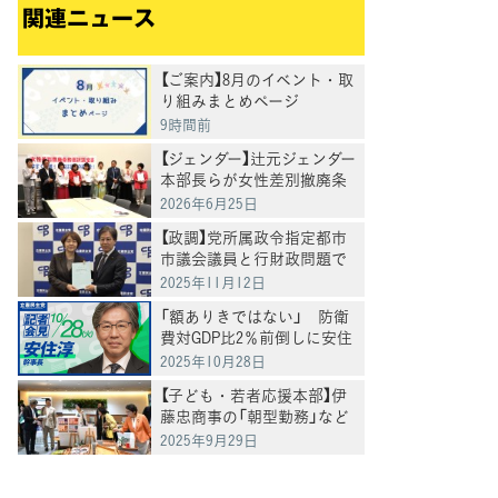
関連ニュース
【ご案内】8月のイベント・取
り組みまとめページ
9時間前
【ジェンダー】辻元ジェンダー
本部長らが女性差別撤廃条
約選択議定書の批准を求め
2026年6月25日
る請願を受ける
【政調】党所属政令指定都市
市議会議員と行財政問題で
懇談
2025年11月12日
「額ありきではない」 防衛
費対GDP比2％前倒しに安住
幹事長
2025年10月28日
【子ども・若者応援本部】伊
藤忠商事の「朝型勤務」など
働き方改革の取組を視察、
2025年9月29日
ライフリンクで子どもの自
殺対策の課題を意見交換