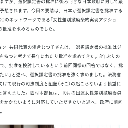
ますが、選択議定書の批准に後ろ向きな日本政府に対して厳
予想されます。今回の要請は、日本が選択議定書を批准する
NGOのネットワークである「女性差別撤廃条約実現アクショ
の批准を求めるものでした。
ン」共同代表の浅倉むつ子さんは、「選択議定書の批准はジ
を持つと考えて長年にわたり批准を求めてきた。8年ぶりの
で、批准を検討しているという前回同様の回答ではなく、批
たい」と述べ、選択議定書の批准を強く求めました。法務省
向けて現行の司法制度と齟齬（そご）の起こらないよう慎重に
と答えました。西村本部長は、10月の国連女性差別撤廃委員
をかかないように対応していただきたいと述べ、政府に前向
。