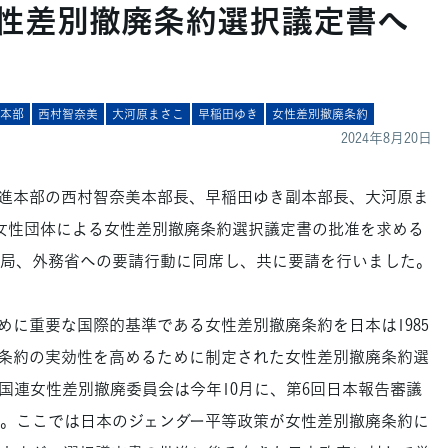
女性差別撤廃条約選択議定書へ
進本部
西村智奈美
大河原まさこ
早稲田ゆき
女性差別撤廃条約
2024年8月20日
進本部の西村智奈美本部長、早稲田ゆき副本部長、大河原ま
、女性団体による女性差別撤廃条約選択議定書の批准を求める
局、外務省への要請行動に同席し、共に要請を行いました。
に重要な国際的基準である女性差別撤廃条約を日本は1985
条約の実効性を高めるために制定された女性差別撤廃条約選
国連女性差別撤廃委員会は今年10月に、第6回日本報告審議
。ここでは日本のジェンダー平等政策が女性差別撤廃条約に