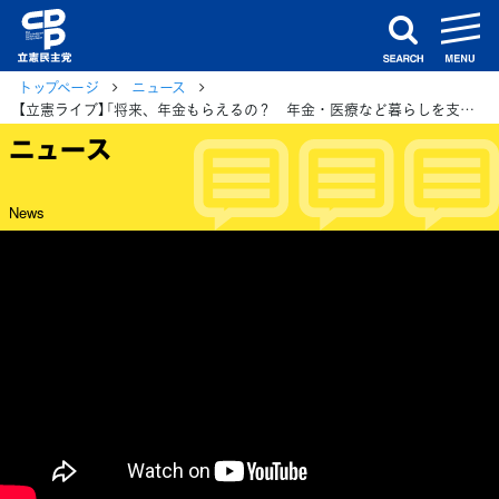
m
search
トップページ
ニュース
【立憲ライブ】「将来、年金もらえるの？ 年金・医療など暮らしを支える制度を考える」山井和則×おおつき紅葉×村田きょうこ
ニュース
News