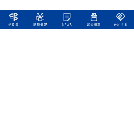
党役員
議員情報
NEWS
選挙情報
参加する
立憲民主党について
綱領
役員一覧
次の内閣
委員会委員一覧
議員・総支部長一覧
党本部所在地
都道府県連一覧
立憲民主党 活動計画・活動報告
ニュース
政策情報
基本政策
ビジョン２２
政策集
選挙政策
国会レポート
政調活動ニュース
提出法案
選挙情報
参院選2025選挙結果
衆院選2024選挙結果
参院選2022選挙結果
衆院選2021選挙結果