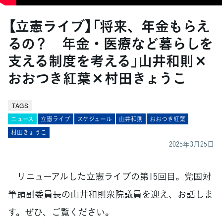
【立憲ライブ】「将来、年金もらえ
るの？ 年金・医療など暮らしを
支える制度を考える」山井和則×
おおつき紅葉×村田きょうこ
TAGS
ニュース
立憲ライブ
スケジュール
山井和則
おおつき紅葉
村田きょうこ
2025年3月25日
リニューアルした立憲ライブの第15回目。党国対
筆頭副委員長の山井和則衆院議員を迎え、お話しま
す。ぜひ、ご覧ください。