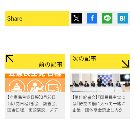
ポスト
シェア
Lineで送
は
Share
次の記事
前の記事
【立憲民主党日程】3月26日
【常任幹事会】「国民民主党に
（水）党日程（部会・調査会、
は『野党の輪に入って一緒に
国会日程、街頭演説、メディ
企業・団体献金禁止に向かっ
ア出演等）
てがんばろう』と呼びかけを
行っていきたい」野田代表