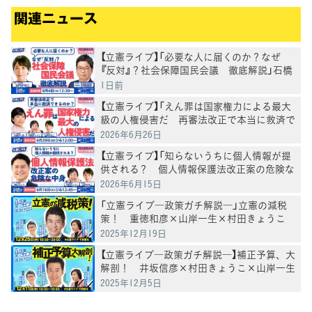
関連ニュース
【立憲ライブ】「必要な人に届くのか？なぜ
『反対』？社会保障国民会議 徹底解説」石橋
通宏×山内かなこ
1日前
【立憲ライブ】「えん罪は国家権力による最大
級の人権侵害だ 再審法改正で本当に救済で
きるのか」打越さく良×村田きょうこ×山内
2026年6月26日
かなこ
【立憲ライブ】「知らないうちに個人情報が提
供される？ 個人情報保護法改正案の危険な
中身」郡山りょう×村田きょうこ×山内かな
2026年6月15日
こ
「立憲ライブ―政策ガチ解説―」立憲の減税
策！ 重徳和彦×山岸一生×村田きょうこ
2025年12月19日
【立憲ライブ―政策ガチ解説―】補正予算、大
解剖！ 井坂信彦×村田きょうこ×山岸一生
2025年12月5日