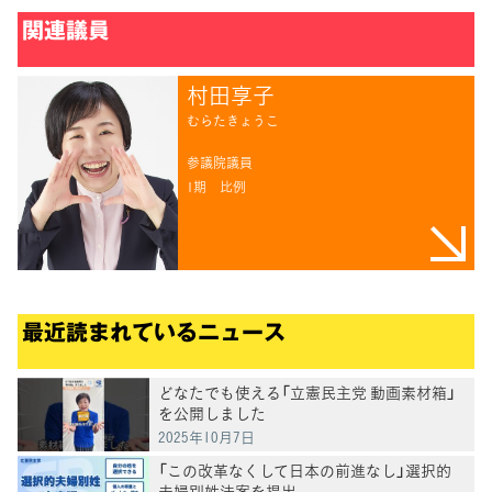
関連議員
村田享子
むらたきょうこ
参議院議員
1期
比例
最近読まれているニュース
どなたでも使える「立憲民主党 動画素材箱」
を公開しました
2025年10月7日
「この改革なくして日本の前進なし」選択的
夫婦別姓法案を提出