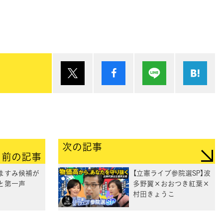
ポスト
シェア
Lineで送る
は
次の記事
前の記事
士ますみ候補が
【立憲ライブ参院選SP】波
と第一声
多野翼×おおつき紅葉×
村田きょうこ