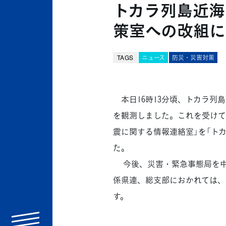
トカラ列島近海
策室への改組に
TAGS
ニュース
防災・災害対策
本日16時13分頃、トカラ列
を観測しました。これを受けて
震に関する情報連絡室」を「ト
た。
今後、災害・緊急事態局を中
係県連、総支部におかれては、
す。
menu