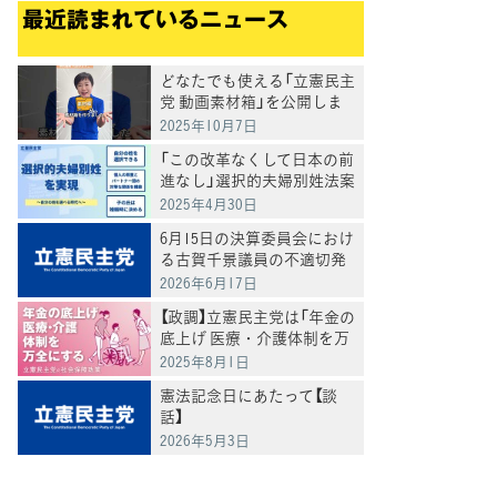
最近読まれているニュース
どなたでも使える「立憲民主
党 動画素材箱」を公開しま
した
2025年10月7日
てブ
「この改革なくして日本の前
進なし」選択的夫婦別姓法案
を提出
2025年4月30日
6月15日の決算委員会におけ
る古賀千景議員の不適切発
言と処分について
2026年6月17日
【政調】立憲民主党は「年金の
底上げ 医療・介護体制を万
全にする」
2025年8月1日
憲法記念日にあたって【談
話】
2026年5月3日