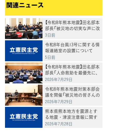
関連ニュース
【令和8年熊本地震】田名部本
部長「被災地の切実な声に改
めて、必要な対応を」
3日前
令和8年台風13号に関する情
報連絡室の設置について
5日前
【令和8年熊本地震】田名部本
部長「人命救助を最優先に、
被災者の生活再建を全力で
2026年7月29日
支援」 3党合同で政府ヒア
令和8年熊本地震対策本部会
リング
議を開催「被災地の皆さんの
命を守る覚悟で対応」田名部
2026年7月29日
本部長
熊本県熊本地方を震源とす
る地震・津波注意報に関す
る対策室の設置について
2026年7月28日