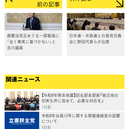
前の記事
歳費法改正めぐる一部報道に
日弁連・弁政連との意見交換
「全く事実に基づかない」と
会に野田代表らが出席
吉川議員
関連ニュース
【令和8年熊本地震】田名部本部長「被災地の
切実な声に改めて、必要な対応を」
1日前
令和8年台風13号に関する情報連絡室の設置
について
3日前