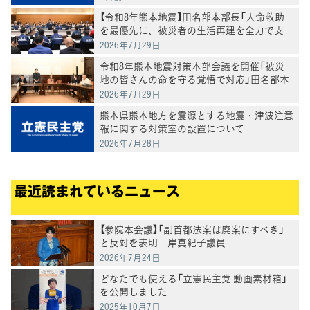
【令和8年熊本地震】田名部本部長「人命救助
を最優先に、被災者の生活再建を全力で支
援」 3党合同で政府ヒアリング
2026年7月29日
令和8年熊本地震対策本部会議を開催「被災
地の皆さんの命を守る覚悟で対応」田名部本
部長
2026年7月29日
熊本県熊本地方を震源とする地震・津波注意
報に関する対策室の設置について
2026年7月28日
最近読まれているニュース
【参院本会議】「副首都法案は廃案にすべき」
と反対を表明 岸真紀子議員
2026年7月24日
どなたでも使える「立憲民主党 動画素材箱」
を公開しました
2025年10月7日