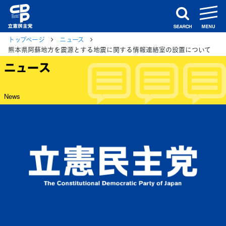
m
search
トップページ
ニュース
熊本県阿蘇地方を震源とする地震に関する情報連絡室の設置について
ニュース
News