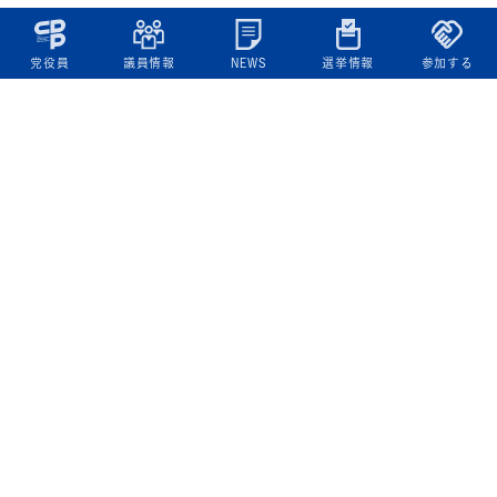
党役員
議員情報
NEWS
選挙情報
参加する
立憲民主党について
綱領
役員一覧
次の内閣
委員会委員一覧
議員・総支部長一覧
党本部所在地
都道府県連一覧
立憲民主党 活動計画・活動報告
ニュース
政策情報
基本政策
ビジョン２２
政策集
選挙政策
国会レポート
政調活動ニュース
提出法案
選挙情報
参院選2025選挙結果
衆院選2024選挙結果
参院選2022選挙結果
衆院選2021選挙結果
第20回統一地方自治体選挙 結果一覧