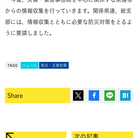
からの情報収集を行っていきます。関係県連、総支
部には、情報収集とともに必要な防災対策をとるよ
うに要請しました。
TAGS
ニュース
防災・災害対策
ポスト
シェア
Lineで送
は
Share
次の記事