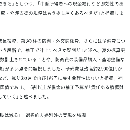
できる」としつつ、「中低所得者への現金給付など即効性のあ
医療・介護支援の規模はもう少し厚くあるべきだ」と指摘しま
長投資、第3の柱の防衛・外交関係費、さらには予備費につ
いう段階で、補正で計上すべきか疑問だ」と述べ、夏の概算要
数計上されていることや、防衛費の装備品購入・基地整備な
」が多い点を問題視しました。予備費は残高約2,900億円が
など、残り3カ月で再び1兆円に戻す合理性はないと指摘。補
規国債であり、「6割以上が借金の補正予算が『責任ある積極財
していく」と述べました。
選択肢は減る」 選択的夫婦別姓の実現を強調