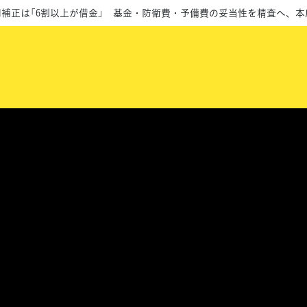
兆円補正は「6割以上が借金」 基金・防衛費・予備費の妥当性を精査へ、