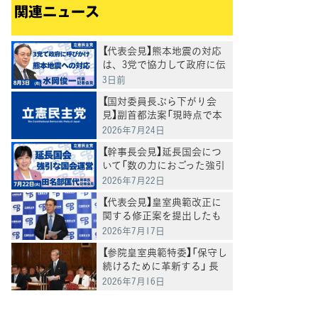
関連ニュース
【代表会見】熊本地震の対応
は、3党で協力して政府に伝
えていきたいと水岡代表
3日前
【国対委員長ぶら下がり会
見】副首都法案「現時点で本
日の委員会採決に応じるこ
2026年7月24日
とはできない」斎藤国会対策
【幹事長会見】延長国会につ
委員長
いて「数の力におごった強引
な国会運営」と指摘 田名部
2026年7月22日
幹事長
【代表会見】皇室典範改正に
関する修正案を提出したも
のの少数否決となったこと
2026年7月17日
は「大変残念」水岡代表
【参院皇室典範特委】「保守し
続けるために革新する」 長
浜博行議員、皇室典範等改
2026年7月16日
正法案を討論