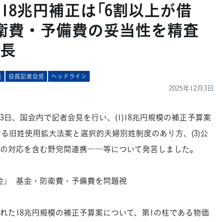
18兆円補正は「6割以上が借
衛費・予備費の妥当性を精査
長
見
役員記者会見
ヘッドライン
2025年12月3日
日、国会内で記者会見を行い、(1)18兆円規模の補正予算案
する旧姓使用拡大法案と選択的夫婦別姓制度のあり方、(3)公
の対応を含む野党間連携――等について発言しました。
が借金」 基金・防衛費・予備費を問題視
た18兆円規模の補正予算案について、第1の柱である物価