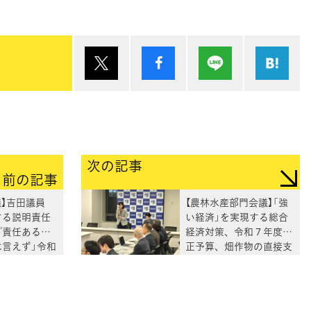
ポスト
シェア
Lineで送る
は
次の記事
前の記事
議】吉田議員
【農林水産部門会議】「強
する説明責任
い経済」を実現する総合
『責任ある積
経済対策、令和７年度補
は言えず」令和
正予算、畑作物の直接支
概要報告質疑
払い交付金(ゲタ対策)及
びてん菜の交付対象数量
についてヒアリング