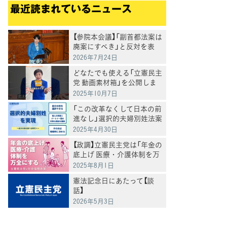
最近読まれているニュース
【参院本会議】「副首都法案は
廃案にすべき」と反対を表
明 岸真紀子議員
2026年7月24日
どなたでも使える「立憲民主
党 動画素材箱」を公開しま
した
2025年10月7日
「この改革なくして日本の前
進なし」選択的夫婦別姓法案
を提出
2025年4月30日
【政調】立憲民主党は「年金の
底上げ 医療・介護体制を万
全にする」
2025年8月1日
憲法記念日にあたって【談
話】
2026年5月3日