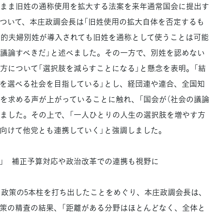
まま旧姓の通称使用を拡大する法案を来年通常国会に提出す
ついて、本庄政調会長は「旧姓使用の拡大自体を否定するも
択的夫婦別姓が導入されても旧姓を通称として使うことは可能
議論すべきだ」と述べました。その一方で、別姓を認めない
方について「選択肢を減らすことになる」と懸念を表明。「結
を選べる社会を目指している」とし、経団連や連合、全国知
を求める声が上がっていることに触れ、「国会が（社会の議論
しました。その上で、「一人ひとりの人生の選択肢を増やす方
向けて他党とも連携していく」と強調しました。
近い」 補正予算対応や政治改革での連携も視野に
政策の5本柱を打ち出したことをめぐり、本庄政調会長は、
策の精査の結果、「距離がある分野はほとんどなく、全体と