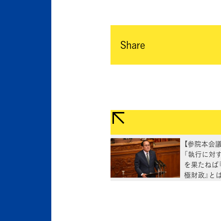
Share
【参院本会
「執行に対
を果たねば
極財政』と
6年度決算