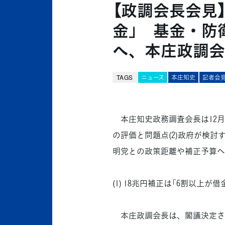
【政調会長会見】
金」 基金・防
へ、本庄政調会
TAGS
ニュース
本庄知史
記者会
本庄知史政務調査会長は12月3
の評価と問題点(2)政府が検討
明党との政策距離や補正予算へ
(1) 18兆円補正は「6割以上
本庄政調会長は、閣議決定され