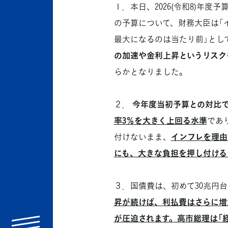
１．本日、2026(令和8)年度
の予算について、財務大臣は「
最大になるのは当たり前」とし
の加速や金利上昇というリスク
らかとなりました。
２．
今年度当初予算との対比で
率3％を大きく上回る水準
であ
付けないまま、
インフレを理由
にも、大きな負担を押し付ける
３．国債費は、初めて30兆円
昇が続けば、利払費はさらに増
が圧迫されます。高市総理は「経
menu