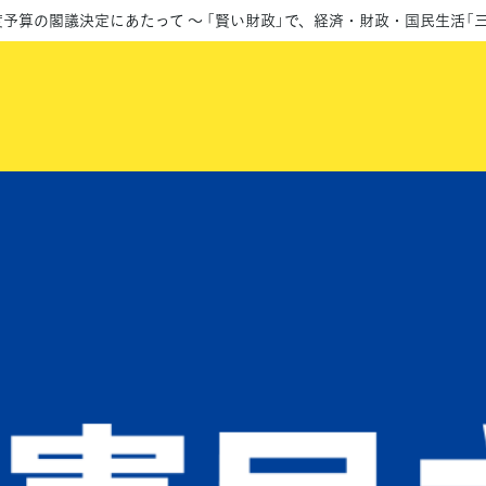
8)年度予算の閣議決定にあたって ～ 「賢い財政」で、経済・財政・国民生活「