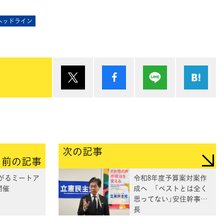
ヘッドライン
ポスト
シェア
Lineで送る
は
次の記事
前の記事
がるミートア
令和8年度予算案対案作
開催
成へ 「ベストとは全く
思ってない」安住幹事
長