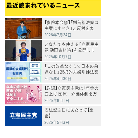
最近読まれているニュース
【参院本会議】「副首都法案は
廃案にすべき」と反対を表
明 岸真紀子議員
2026年7月24日
どなたでも使える「立憲民主
党 動画素材箱」を公開しま
した
2025年10月7日
「この改革なくして日本の前
進なし」選択的夫婦別姓法案
を提出
2025年4月30日
【政調】立憲民主党は「年金の
底上げ 医療・介護体制を万
全にする」
2025年8月1日
憲法記念日にあたって【談
話】
2026年5月3日