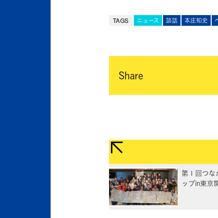
TAGS
ニュース
談話
本庄知史
Share
第１回つな
ップin東京