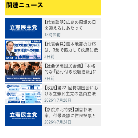
関連ニュース
【代表談話】広島の原爆の日
を迎えるにあたって
13時間前
【代表会見】熊本地震の対応
は、3党で協力して政府に伝
えていきたいと水岡代表
3日前
【社会保障国民会議】 「本格
的な『給付付き税額控除』に
向けて議論継続を」 水岡代
7日前
表が国民会議で意見表明
【政調】第221回特別国会にお
ける立憲民主党の議員立法
の結果と内閣提出法案等へ
2026年7月28日
の賛否結果
【参院沖北特委】副首都法
案、付帯決議に住民投票と
通常選挙の同日選「重複しな
2026年7月24日
いように調整する」盛り込む