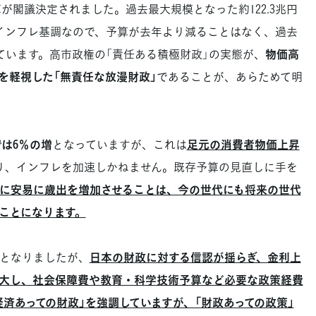
予算が閣議決定されました。過去最大規模となった約122.3兆円
インフレ基調なので、予算が去年より減ることはなく、過去
ています。高市政権の「責任ある積極財政」の実態が、
物価高
を軽視した「無責任な放漫財政」
であることが、あらためて明
は6％の増
となっていますが、これは
足元の消費者物価上昇
り、インフレを加速しかねません。既存予算の見直しに手を
に安易に歳出を増加させることは、今の世代にも将来の世代
ことになります。
台となりましたが、
日本の財政に対する信認が揺らぎ、金利上
大し、社会保障費や教育・科学技術予算など必要な政策経費
済あっての財政」を強調していますが、「財政あっての政策」