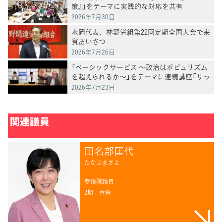
策』」をテーマに実践的な対応を共有
2026年7月30日
水岡代表、林野労組第22回定期全国大会で来
賓あいさつ
2026年7月26日
「ベーシックサービス ～政治はポピュリズム
を超えられるか～」をテーマに連続講座「りっ
けん塾」第3回を開催 井手英策・慶應義塾大
2026年7月23日
学教授が講演
関連議員
田名部匡代
たなぶまさよ
参議院議員
2期
青森