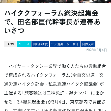
ハイタクフォーラム総決起集会
で、田名部匡代幹事長が連帯あ
いさつ
TAGS
ニュース
田名部匡代
辻元清美
福山哲郎
団体交流
2026年3月4日
ハイヤー・タクシー業界で働く人たちの労働組合
で構成されるハイタクフォーラム（全自交労連・交
通労連ハイタク部会・私鉄総連ハイタク協議会）が
主催する「旅客輸送は二種免許・緑ナンバーにまか
せろ！3.4総決起集会」が3月4日、東京都内で開催さ
れ、立憲民主党から田名部匡代幹事長が出席しあい