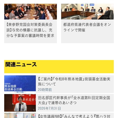
【衆参野党国会対策委員長会
都道府県連代表者会議をオン
談】与党の横暴に抗議し、充
ラインで開催
分な予算案の審議時間を要求
関連ニュース
【ご案内】「令和8年熊本地震」街頭募金活動実
施について
20時間前
田名部匡代幹事長が「全水道第81回定期全国
大会」で連帯のあいさつ
2026年7月31日
【女性議員NW】「みんなで考えよう『票ハラ対