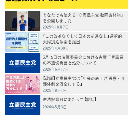
どなたでも使える「立憲民主党 動画素材箱」
を公開しました
2025年10月7日
「この改革なくして日本の前進なし」選択的
夫婦別姓法案を提出
2025年4月30日
6月15日の決算委員会における古賀千景議員
の不適切発言と処分について
2026年6月17日
【政調】立憲民主党は「年金の底上げ 医療・介
護体制を万全にする」
2025年8月1日
憲法記念日にあたって【談話】
2026年5月3日