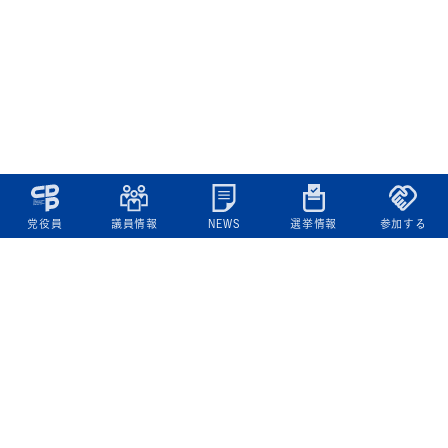
党役員
議員情報
NEWS
選挙情報
参加する
立憲民主党について
綱領
役員一覧
次の内閣
委員会委員一覧
議員・総支部長一覧
党本部所在地
都道府県連一覧
立憲民主党 活動計画・活動報告
ニュース
政策情報