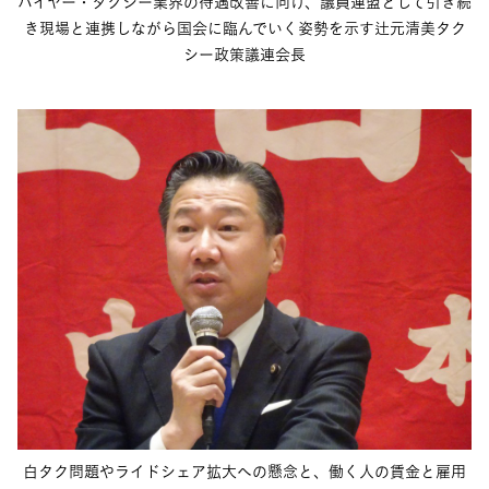
ハイヤー・タクシー業界の待遇改善に向け、議員連盟として引き続
き現場と連携しながら国会に臨んでいく姿勢を示す辻元清美タク
シー政策議連会長
白タク問題やライドシェア拡大への懸念と、働く人の賃金と雇用