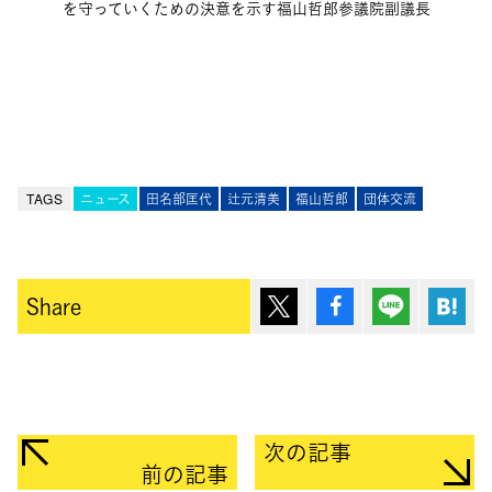
を守っていくための決意を示す福山哲郎参議院副議長
TAGS
ニュース
田名部匡代
辻元清美
福山哲郎
団体交流
ポスト
シェア
Lineで送
は
Share
次の記事
前の記事