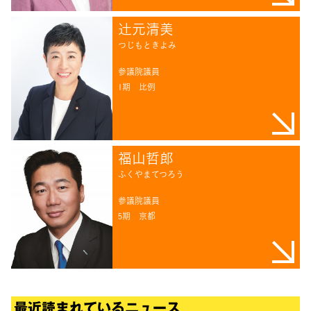
辻󠄀元清美
つじもときよみ
参議院議員
1期
比例
福山哲郎
ふくやまてつろう
参議院議員
5期
京都
最近読まれているニュース