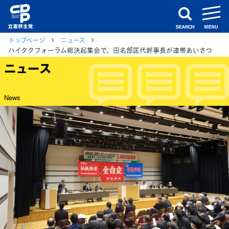
m
search
トップページ
ニュース
ハイタクフォーラム総決起集会で、田名部匡代幹事長が連帯あいさつ
ニュース
News