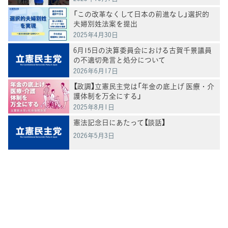
「この改革なくして日本の前進なし」選択的
夫婦別姓法案を提出
2025年4月30日
6月15日の決算委員会における古賀千景議員
の不適切発言と処分について
2026年6月17日
【政調】立憲民主党は「年金の底上げ 医療・介
護体制を万全にする」
2025年8月1日
憲法記念日にあたって【談話】
2026年5月3日