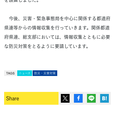
今後、災害・緊急事態局を中心に関係する都道府
県連等からの情報収集を行っていきます。関係都道
府県連、総支部においては、情報収集とともに必要
な防災対策をとるように要請しています。
TAGS
ニュース
防災・災害対策
ポスト
シェア
Lineで送
は
Share