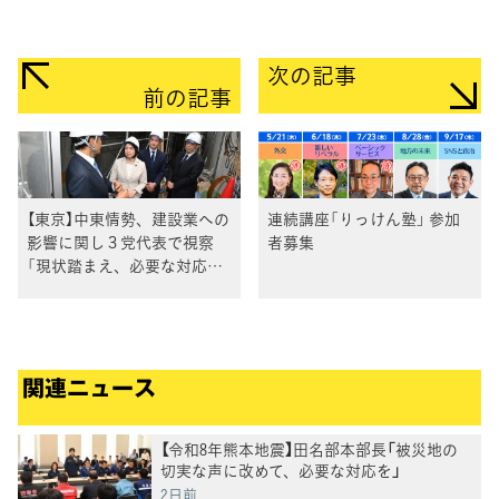
次の記事
前の記事
【東京】中東情勢、建設業への
連続講座「りっけん塾」 参加
影響に関し３党代表で視察
者募集
「現状踏まえ、必要な対応を
政府に求めていきたい」と水
岡代表
関連ニュース
【令和8年熊本地震】田名部本部長「被災地の
切実な声に改めて、必要な対応を」
2日前