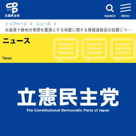
m
search
トップページ
ニュース
北海道十勝地方南部を震源とする地震に関する情報連絡室の設置について
ニュース
News