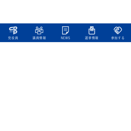
党役員
議員情報
NEWS
選挙情報
参加する
立憲民主党について
綱領
役員一覧
次の内閣
委員会委員一覧
議員・総支部長一覧
党本部所在地
都道府県連一覧
立憲民主党 活動計画・活動報告
ニュース
政策情報
基本政策
ビジョン２２
政策集
選挙政策
国会レポート
政調活動ニュース
提出法案
選挙情報