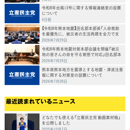
令和8年台風13号に関する情報連絡室の設置
について
4日前
【令和8年熊本地震】田名部本部長「人命救助
を最優先に、被災者の生活再建を全力で支
援」 3党合同で政府ヒアリング
2026年7月29日
令和8年熊本地震対策本部会議を開催「被災
地の皆さんの命を守る覚悟で対応」田名部本
部長
2026年7月29日
熊本県熊本地方を震源とする地震・津波注意
報に関する対策室の設置について
2026年7月28日
最近読まれているニュース
どなたでも使える「立憲民主党 動画素材箱」
を公開しました
2025年10月7日