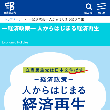
m
search
トップページ
一経済政策一 人からはじまる経済再生
一経済政策一 人からはじまる経済再生
Economic Policies