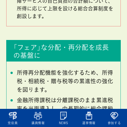
障サービスの自己負担の合計額について、
所得に応じて上限を設ける総合合算制度を
創設します。
「フェア」な分配・再分配を成長
の基盤に
所得再分配機能を強化するため、所得
税・相続税・贈与税等の累進性の強化
を図ります。
金融所得課税は分離課税のまま累進税
率を当面導入し、中長期的に総合課税
化します。
党役員
議員情報
NEWS
選挙情報
参加する