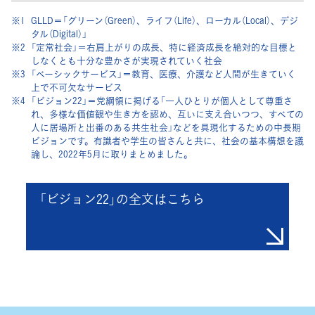
※1
GLLD＝「グリーン（Green）、ライフ（Life）、ローカル（Local）、デジ
タル（Digital）」
※2
「定常社会」＝右肩上がりの成長、特に経済成長を絶対的な目標と
しなくとも十分な豊かさが実現されていく社会
※3
「ベーシックサービス」＝教育、医療、介護など人間が生きていく
上で不可欠なサービス
※4
「ビジョン22」＝党綱領に掲げる「一人ひとりが個人として尊重さ
れ、多様な価値観や生き方を認め、互いに支え合いつつ、すべての
人に居場所と出番のある共生社会」などを具現化するための中長期
ビジョンです。有識者や学生の皆さんと共に、社会の基本構想を議
論し、2022年5月に取りまとめました。
「ビジョン22」の全文はこちら