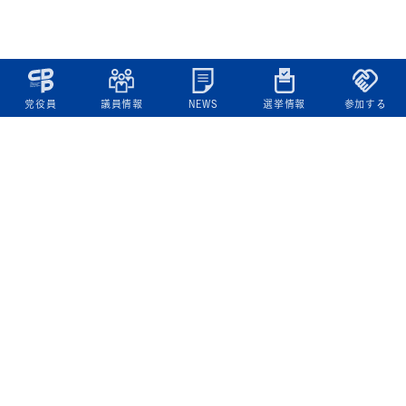
党役員
議員情報
NEWS
選挙情報
参加する
立憲民主党について
綱領
役員一覧
次の内閣
委員会委員一覧
議員・総支部長一覧
党本部所在地
都道府県連一覧
立憲民主党 活動計画・活動報告
ニュース
政策情報
基本政策
ビジョン２２
政策集
選挙政策
国会レポート
政調活動ニュース
提出法案
選挙情報