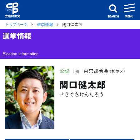
m
search
トップページ
選挙情報
関口健太郎
選挙情報
Election information
公認
東京都議会
1期
（杉並区）
関口健太郎
せきぐちけんたろう