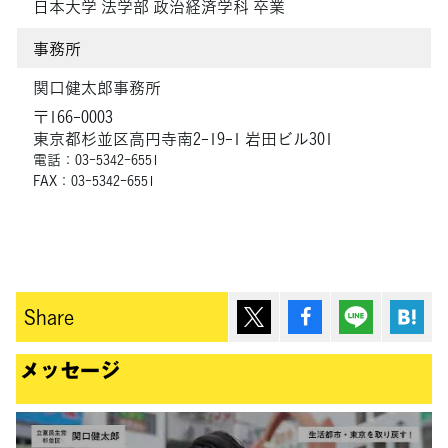
日本大学 法学部 政治経済学科 卒業
事務所
関口健太郎事務所
〒166-0003
東京都杉並区高円寺南2-19-1 岩田ビル301
電話：03-5342-6551
FAX：03-5342-6551
ポスト
シェア
Lineで送
は
Share
メッセージ