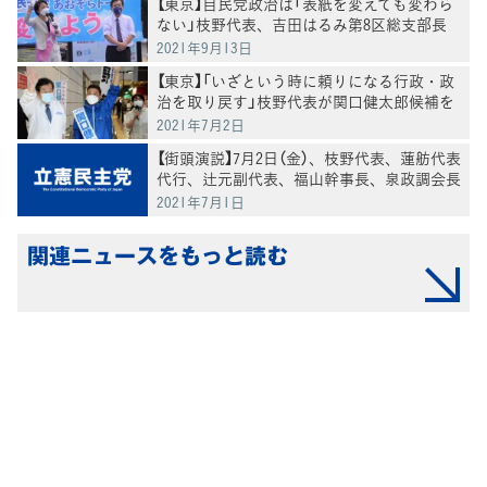
【東京】自民党政治は「表紙を変えても変わら
ない」枝野代表、吉田はるみ第8区総支部長
と街頭演説
2021年9月13日
【東京】「いざという時に頼りになる行政・政
治を取り戻す」枝野代表が関口健太郎候補を
応援
2021年7月2日
【街頭演説】7月2日（金）、枝野代表、蓮舫代表
代行、辻元副代表、福山幹事長、泉政調会長
が東京都議会議員選挙候補者の応援演説
2021年7月1日
関連ニュースをもっと読む