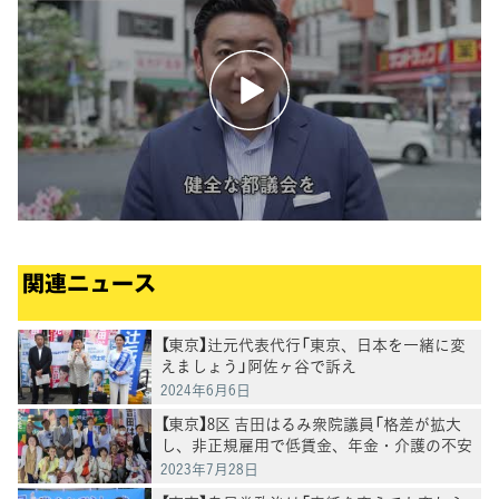
関連ニュース
【東京】辻元代表代行「東京、日本を一緒に変
えましょう」阿佐ヶ谷で訴え
2024年6月6日
【東京】8区 吉田はるみ衆院議員「格差が拡大
し、非正規雇用で低賃金、年金・介護の不安
で苦しむ方がいる社会構造を本気で変えなけ
2023年7月28日
ればならない」