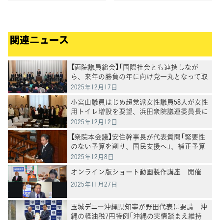
BS日テレ「深層NEWS」に生出
演
関連ニュース
【両院議員総会】「国際社会とも連携しなが
ら、来年の勝負の年に向け党一丸となって取
り組む」と野田代表
2025年12月17日
小宮山議員はじめ超党派女性議員58人が女性
用トイレ増設を要望、浜田衆院議運委員長に
申し入れ
2025年12月12日
【衆院本会議】安住幹事長が代表質問「緊要性
のない予算を削り、国民支援へ」、補正予算
案の"無駄"と"政治改革"を厳しく追及
2025年12月8日
オンライン版ショート動画製作講座 開催
2025年11月27日
玉城デニー沖縄県知事が野田代表に要請 沖
縄の軽油税7円特例「沖縄の実情踏まえ維持