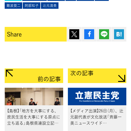
難波奨二
阿部知子
辻󠄀元清美
ポスト
シェア
Lineで送
は
Share
次の記事
前の記事
【島根】「地方を大事にする、
【メディア出演】26日（月）、辻
庶民生活を大事にする原点に
元副代表が文化放送「斉藤一
立ち返る」島根県連設立記念
美ニュースワイド
総会にて泉健太政務調査会長
SAKIDORI」、泉政調会長が