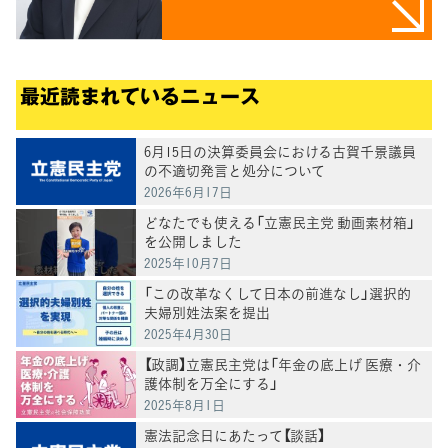
最近読まれているニュース
6月15日の決算委員会における古賀千景議員
の不適切発言と処分について
2026年6月17日
どなたでも使える「立憲民主党 動画素材箱」
を公開しました
2025年10月7日
「この改革なくして日本の前進なし」選択的
夫婦別姓法案を提出
2025年4月30日
【政調】立憲民主党は「年金の底上げ 医療・介
護体制を万全にする」
2025年8月1日
憲法記念日にあたって【談話】