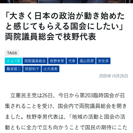
「大きく日本の政治が動き始めた
と感じてもらえる国会にしたい」
両院議員総会で枝野代表
TAGS
ニュース
両院議員総会
枝野幸男
代表
福山哲郎
安住淳
難波奨二
阿部知子
辻󠄀元清美
2020年10月26日
立憲民主党は26日、今日から第203臨時国会が召
集されることを受け、国会内で両院議員総会を開き
ました。枝野幸男代表は、「地域の活動と国会の活
動ともに全力で立ち向かうことで国民の期待にこた