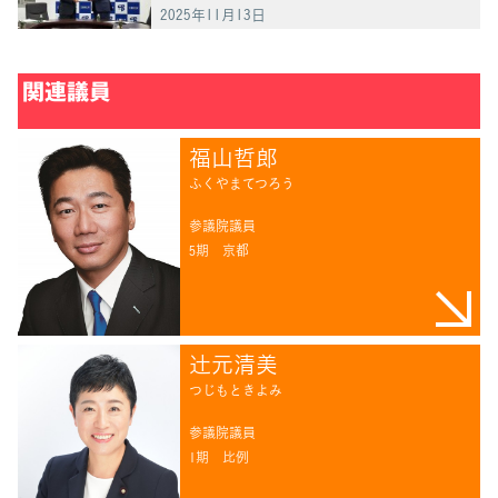
を」
2025年11月13日
関連議員
福山哲郎
ふくやまてつろう
参議院議員
5期
京都
辻󠄀元清美
つじもときよみ
参議院議員
1期
比例