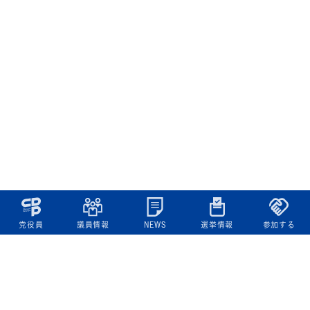
党役員
議員情報
NEWS
選挙情報
参加する
立憲民主党について
綱領
役員一覧
次の内閣
委員会委員一覧
議員・総支部長一覧