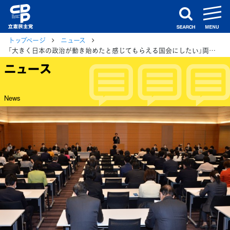
m
search
トップページ
ニュース
「大きく日本の政治が動き始めたと感じてもらえる国会にしたい」両院議員総会で枝野代表
ニュース
News