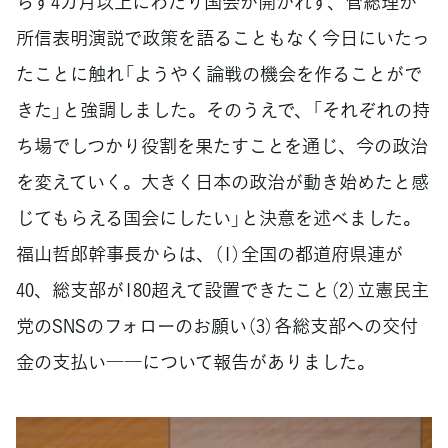
らず4カ月以上にわたり国会が開かれず、菅総理が
所信表明演説で政策を語ることもなく今日にいたっ
たことに触れ「ようやく論戦の機会を作ることがで
きた」と強調しました。そのうえで、「それぞれの持
ち場でしつかり役割を果たすことを通じ、今の政治
を変えていく。大きく日本の政治が動き始めたと感
じてもらえる国会にしたい」と決意を述べました。
福山哲郎幹事長からは、（1）全国の都道府県連が
40、総支部が180超えて設置できたこと（2）立憲民主
党のSNSのフォローのお願い（3）各総支部への交付
金の支払い――について報告がありました。