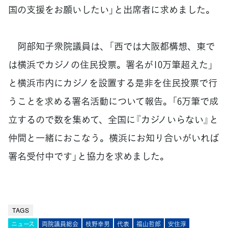
国の支援をお願いしたい」と出席者に求めました。
阿部知子衆院議員は、「西では大阪都構想、東で
は横浜でカジノの住民投票。署名が10万筆超えた」
と横浜市内にカジノを設置する是非を住民投票で行
うことを求める署名活動について報告。「6万筆で成
立するので数を集めて、全国に『カジノいらない』と
仲間と一緒におこなう。横浜にお知り合いがいれば
署名受付中です」と協力を求めました。
TAGS
ニュース
両院議員総会
枝野幸男
代表
福山哲郎
安住淳