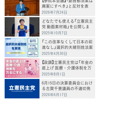
【参院本会議】「副首都法案は
廃案にすべき」と反対を表
明 岸真紀子議員
2026年7月24日
どなたでも使える「立憲民主
党 動画素材箱」を公開しま
した
2025年10月7日
「この改革なくして日本の前
進なし」選択的夫婦別姓法案
を提出
2025年4月30日
【政調】立憲民主党は「年金の
底上げ 医療・介護体制を万
全にする」
2025年8月1日
6月15日の決算委員会におけ
る古賀千景議員の不適切発
言と処分について
2026年6月17日