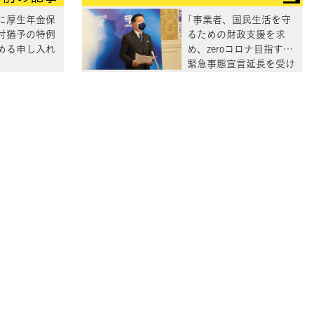
に厚生年金保
「事業者、国民生活を守
付猶予の特例
るための財政支援を求
める申し入れ
め、zeroコロナ目指す」
緊急事態宣言延長を受け
て福山幹事長