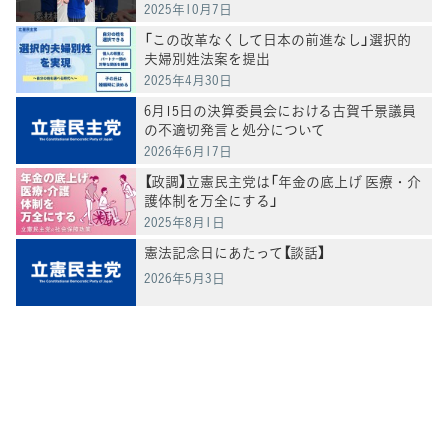
2025年10月7日
「この改革なくして日本の前進なし」選択的
夫婦別姓法案を提出
2025年4月30日
6月15日の決算委員会における古賀千景議員
の不適切発言と処分について
2026年6月17日
【政調】立憲民主党は「年金の底上げ 医療・介
護体制を万全にする」
2025年8月1日
憲法記念日にあたって【談話】
2026年5月3日