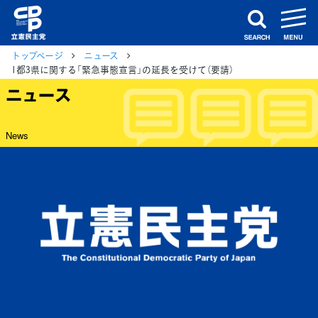
m
search
トップページ
ニュース
1都3県に関する「緊急事態宣言」の延長を受けて（要請）
ニュース
News