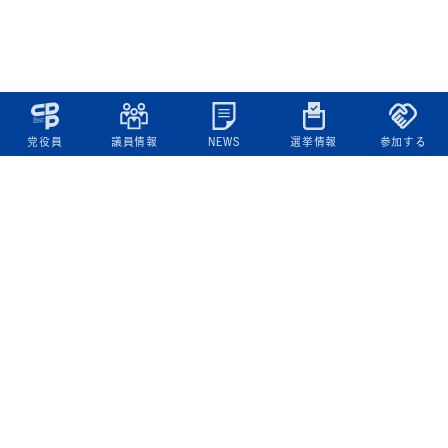
党役員
議員情報
NEWS
選挙情報
参加する
立憲民主党について
綱領
役員一覧
次の内閣
委員会委員一覧
議員・総支部長一覧
党本部所在地
都道府県連一覧
立憲民主党 活動計画・活動報告
ニュース
政策情報
基本政策
ビジョン２２
政策集
選挙政策
国会レポート
政調活動ニュース
提出法案