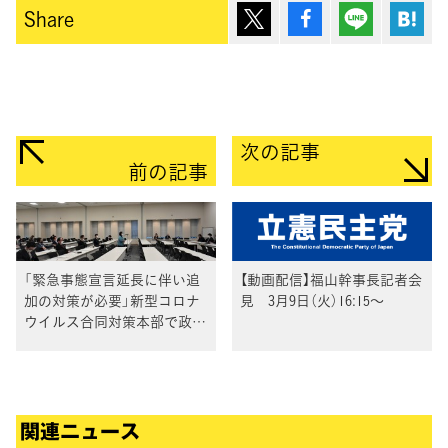
ポスト
シェア
Lineで送
は
Share
次の記事
前の記事
「緊急事態宣言延長に伴い追
【動画配信】福山幹事長記者会
加の対策が必要」新型コロナ
見 3月9日（火）16:15〜
ウイルス合同対策本部で政府
からヒアリング
関連ニュース