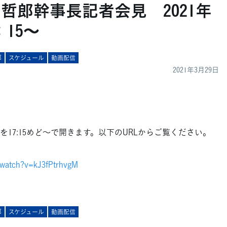
哲郎幹事長記者会見 2021年
：15～
郎
スケジュール
動画配信
2021年3月29日
17:15めど～で開きます。以下のURLからご覧ください。
/watch?v=kJ3fPtrhvgM
郎
スケジュール
動画配信