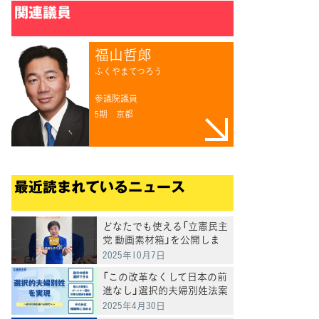
関連議員
てブ
福山哲郎
ふくやまてつろう
参議院議員
5期
京都
最近読まれているニュース
どなたでも使える「立憲民主
党 動画素材箱」を公開しま
した
2025年10月7日
「この改革なくして日本の前
進なし」選択的夫婦別姓法案
を提出
2025年4月30日