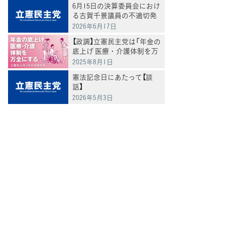
6月15日の決算委員会におけ
る古賀千景議員の不適切発
言と処分について
2026年6月17日
【政調】立憲民主党は「年金の
底上げ 医療・介護体制を万
全にする」
2025年8月1日
憲法記念日にあたって【談
話】
2026年5月3日