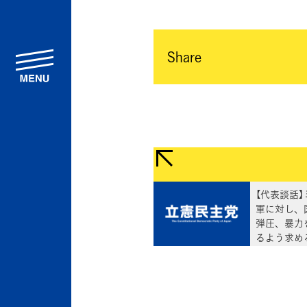
Share
menu
【代表談話
軍に対し、
弾圧、暴力
るよう求め