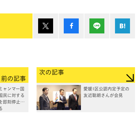
ポスト
シェア
Lineで送る
は
次の記事
前の記事
】ミャンマー国
愛媛1区公認内定予定の
国民に対する
友近聡朗さんが会見
を即刻停止す
る