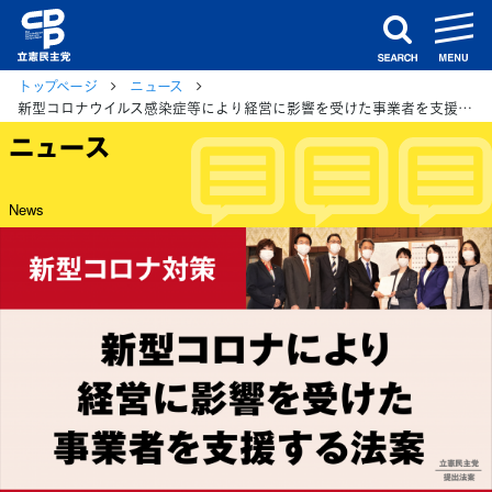
m
search
トップページ
ニュース
新型コロナウイルス感染症等により経営に影響を受けた事業者を支援する法案を参院に提出
ニュース
News