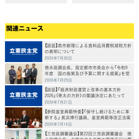
ならない 小熊慎司議員
関連ニュース
【談話】高市総理による食料品消費税減税方針
の表明について
2026年7月30日
徳永政調会長、指定都市市長会から「令和9
年度 国の施策及び予算に関する提案」を受
け、意見交換
2026年7月29日
【談話】「経済財政運営と改革の基本方針
2026」（骨太の方針）の閣議決定にあたって
2026年7月21日
【参院皇室典範特委】「保守し続けるために革
新する」 長浜博行議員、皇室典範等改正法案
を討論
2026年7月16日
【三党政調審議会】第22回三党政調審議会 徳