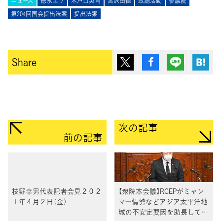
ニュース
徳永エリ
木戸口英司
宮沢由佳
政調活動
参議院
第204回国会提出法案
提出法案
ポスト
シェア
Lineで送
は
Share
次の記事
前の記事
枝野幸男代表記者会見２０２
【衆院本会議】RCEPがミャン
１年４月２日（金）
マー情勢などアジア太平洋地
域の不安定要因を助長しては