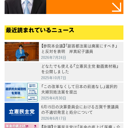
最近読まれているニュース
【参院本会議】「副首都法案は廃案にすべき」
と反対を表明 岸真紀子議員
2026年7月24日
どなたでも使える「立憲民主党 動画素材箱」
を公開しました
2025年10月7日
「この改革なくして日本の前進なし」選択的
夫婦別姓法案を提出
2025年4月30日
6月15日の決算委員会における古賀千景議員
の不適切発言と処分について
2026年6月17日
【政調】立憲民主党は「年金の底上げ 医療・介