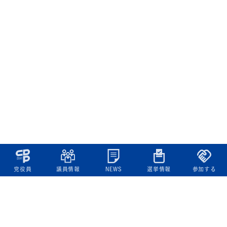
党役員
議員情報
NEWS
選挙情報
参加する
立憲民主党について
綱領
役員一覧
次の内閣
委員会委員一覧
議員・総支部長一覧