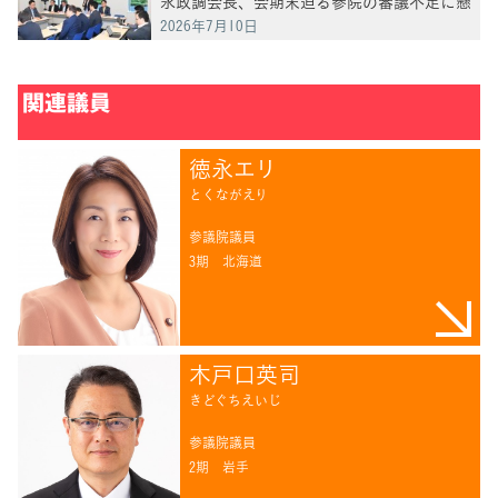
永政調会長、会期末迫る参院の審議不足に懸
念
2026年7月10日
関連議員
徳永エリ
とくながえり
参議院議員
3期
北海道
木戸口英司
きどぐちえいじ
参議院議員
2期
岩手