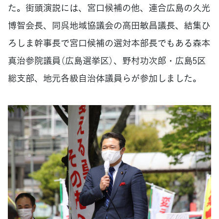
た。街頭演説には、宮口候補の他、連合広島の久光
博智会長、同呉地域協議会の高田敏昌議長、結集ひ
ろしま幹事長で宮口候補の選対本部長でもある森本
真治参院議員（広島選挙区）、野村功次郎・広島5区
総支部、地元各級自治体議員らが参加しました。