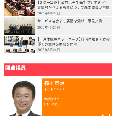
【参院予算委】「政府は先手先手で対策を」中
東情勢が与える影響について森本議員が指摘
2026年4月27日
サービス連合より要請を受け、意見交換
2026年4月21日
【自治体議員ネットワーク】自治体議員と党幹
部との意見交換会を開催
2026年3月24日
関連議員
森本真治
もりもとしんじ
参議院議員
3期
広島