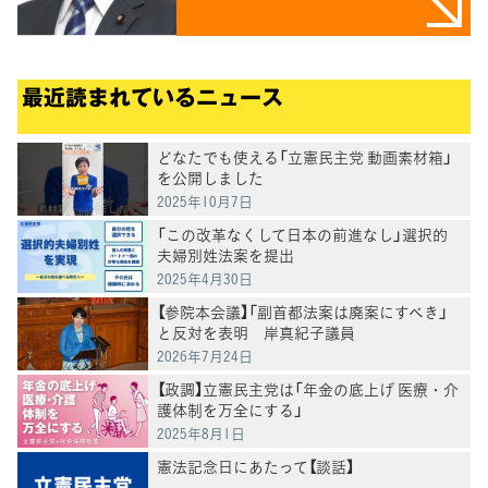
最近読まれているニュース
どなたでも使える「立憲民主党 動画素材箱」
を公開しました
2025年10月7日
「この改革なくして日本の前進なし」選択的
夫婦別姓法案を提出
2025年4月30日
【参院本会議】「副首都法案は廃案にすべき」
と反対を表明 岸真紀子議員
2026年7月24日
【政調】立憲民主党は「年金の底上げ 医療・介
護体制を万全にする」
2025年8月1日
憲法記念日にあたって【談話】