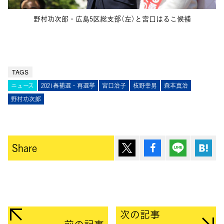
野村功次郎・広島5区総支部（左）と宮口はるこ候補
TAGS
ニュース
2021春補選・再選挙
宮口治子
枝野幸男
森本真治
野村功次郎
ポスト
シェア
Lineで送
は
Share
次の記事