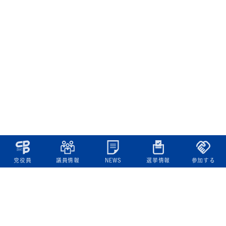
党役員
議員情報
NEWS
選挙情報
参加する
立憲民主党について
綱領
役員一覧
次の内閣
委員会委員一覧
議員・総支部長一覧
党本部所在地
都道府県連一覧