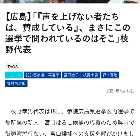
【広島】「『声を上げない者たち
は、賛成している』、まさにこの
選挙で問われているのはそこ」枝
野代表
TAGS
ニュース
2021春補選・再選挙
宮口治子
枝野幸男
森本真治
野村功次郎
2021年4月18日
枝野幸男代表は18日、参院広島県選挙区再選挙で
無所属の新人、宮口はるこ候補の応援のため呉市で
街頭演説行ない、宮口候補への支援を呼びかけまし