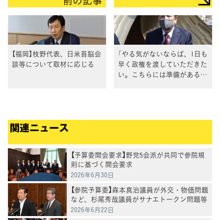
前の記事
【福岡】枝野代表、日米首脳会
「やる気がないならば、1日も
談等について取材に応じる
早く政権を渡していただきた
い。こちらには準備がある」
枝野代表
関連ニュース
【予算委開会要求】野党5会派が共同で参院規
則に基づく開会要求
2026年6月30日
【参院予算委】森本真治議員が外交・物価問題
など、杉尾秀哉議員がサナエトークン問題等
を質問
2026年6月22日