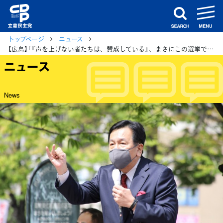
m
search
トップページ
ニュース
【広島】「『声を上げない者たちは、賛成している』、まさにこの選挙で問われているのはそこ」枝野代表
ニュース
News