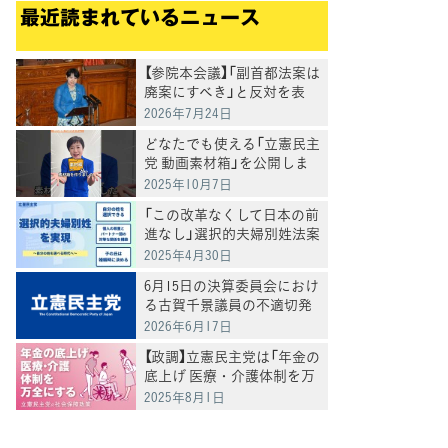
最近読まれているニュース
【参院本会議】「副首都法案は
廃案にすべき」と反対を表
明 岸真紀子議員
2026年7月24日
どなたでも使える「立憲民主
党 動画素材箱」を公開しま
した
2025年10月7日
「この改革なくして日本の前
進なし」選択的夫婦別姓法案
を提出
2025年4月30日
6月15日の決算委員会におけ
る古賀千景議員の不適切発
言と処分について
2026年6月17日
【政調】立憲民主党は「年金の
底上げ 医療・介護体制を万
全にする」
2025年8月1日