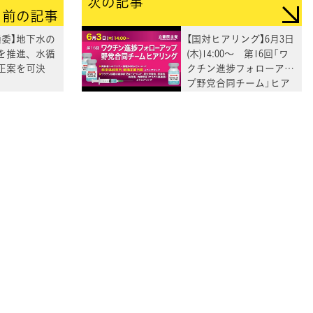
次の記事
前の記事
通委】地下水の
【国対ヒアリング】6月3日
を推進、水循
(木)14:00～ 第16回「ワ
正案を可決
クチン進捗フォローアッ
プ野党合同チーム」ヒア
リング