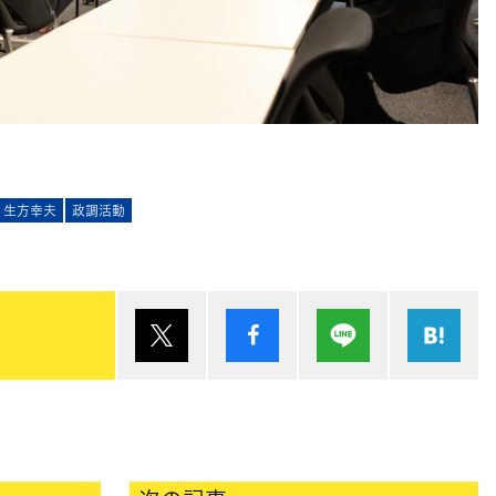
生方幸夫
政調活動
ポスト
シェア
Lineで送る
は