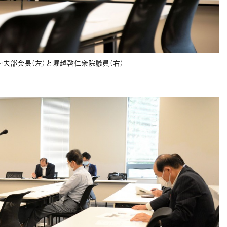
幸夫部会長（左）と堀越啓仁衆院議員（右）