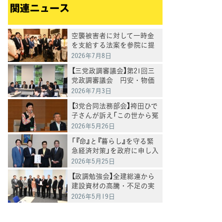
関連ニュース
空襲被害者に対して一時金
を支給する法案を参院に提
出
2026年7月8日
【三党政調審議会】第21回三
党政調審議会 円安・物価
高に危機感「政府与党は集中
2026年7月3日
審議と党首討論を開催を」徳
【3党合同法務部会】袴田ひで
永政調会長
子さんが訴え「この世から冤
罪をなくすことにつながる
2026年5月26日
ように」再審法改正案の課題
「『命』と『暮らし』を守る緊
についてヒアリング
急経済対策」を政府に申し入
れ
2026年5月25日
【政調勉強会】全建総連から
建設資材の高騰・不足の実
態を聴取 86%の事業者が
2026年5月19日
「影響あり」