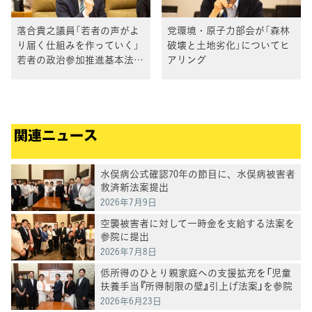
落合貴之議員「若者の声がよ
党環境・原子力部会が「森林
り届く仕組みを作っていく」
破壊と土地劣化」についてヒ
若者の政治参加推進基本法を
アリング
求める院内集会
関連ニュース
水俣病公式確認70年の節目に、水俣病被害者
救済新法案提出
2026年7月9日
空襲被害者に対して一時金を支給する法案を
参院に提出
2026年7月8日
低所得のひとり親家庭への支援拡充を「児童
扶養手当『所得制限の壁』引上げ法案」を参院
に提出
2026年6月23日