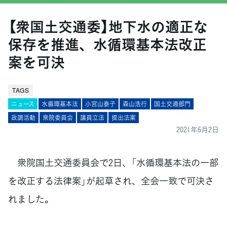
【衆国土交通委】地下水の適正な
保存を推進、水循環基本法改正
案を可決
TAGS
ニュース
水循環基本法
小宮山泰子
森山浩行
国土交通部門
政調活動
衆院委員会
議員立法
提出法案
2021年6月2日
衆院国土交通委員会で2日、「水循環基本法の一部
を改正する法律案」が起草され、全会一致で可決さ
れました。