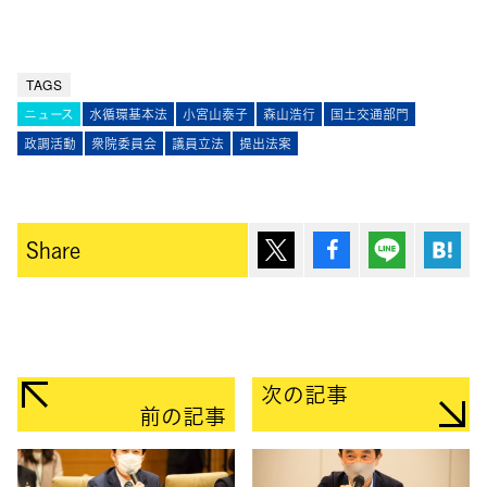
TAGS
ニュース
水循環基本法
小宮山泰子
森山浩行
国土交通部門
政調活動
衆院委員会
議員立法
提出法案
ポスト
シェア
Lineで送
は
Share
次の記事
前の記事