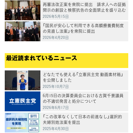
再審法改正案を衆院に提出 請求人への証拠
開示の創設と検察抗告の全面禁止を盛り込む
2026年5月15日
「国民が安心して利用できる高額療養費制度
の見直し法案」を衆院に提出
2026年4月20日
最近読まれているニュース
どなたでも使える「立憲民主党 動画素材箱」
を公開しました
2025年10月7日
6月15日の決算委員会における古賀千景議員
の不適切発言と処分について
2026年6月17日
「この改革なくして日本の前進なし」選択的
夫婦別姓法案を提出
2025年4月30日