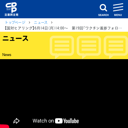
m
search
トップページ
ニュース
【国対ヒアリング】6月14日（月）14:00～ 第19回「ワクチン進捗フォローアップ野党合同チーム」ヒアリング
ニュース
News