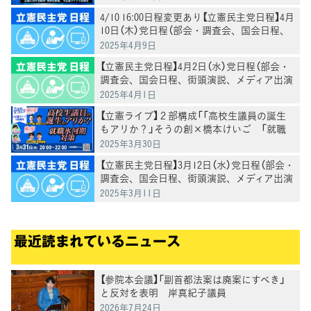
4/10 16:00日程変更あり【立憲民主党日程】4月
10日（木）党日程（部会・調査会、国会日程、
街頭演説、メディア出演等）
2025年4月9日
【立憲民主党日程】4月2日（水）党日程（部会・
調査会、国会日程、街頭演説、メディア出演
等）
2025年4月1日
【立憲ライブ】２部構成「「高校生議員の誕生
もアリか？」そうの創×橋本けいご 「就職
氷河期対策」吉川沙織×馬場雄基 司会：お
2025年3月30日
おつき紅葉×村田きょうこ
【立憲民主党日程】3月12日（水）党日程（部会・
調査会、国会日程、街頭演説、メディア出演
等）
2025年3月11日
最近読まれているニュース
【参院本会議】「副首都法案は廃案にすべき」
と反対を表明 岸真紀子議員
2026年7月24日