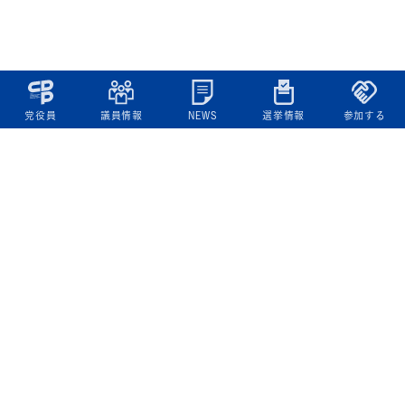
党役員
議員情報
NEWS
選挙情報
参加する
立憲民主党について
綱領
役員一覧
次の内閣
委員会委員一覧
議員・総支部長一覧
党本部所在地
都道府県連一覧
立憲民主党 活動計画・活動報告
ニュース
政策情報
基本政策
ビジョン２２
政策集
選挙政策
国会レポート
政調活動ニュース
提出法案
選挙情報