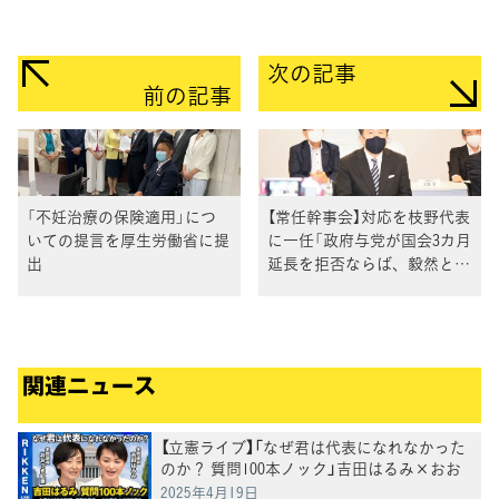
次の記事
前の記事
「不妊治療の保険適用」につ
【常任幹事会】対応を枝野代表
いての提言を厚生労働省に提
に一任「政府与党が国会3カ月
出
延長を拒否ならば、毅然と対
峙」
関連ニュース
【立憲ライブ】「なぜ君は代表になれなかった
のか？ 質問100本ノック」吉田はるみ×おお
つき紅葉
2025年4月19日