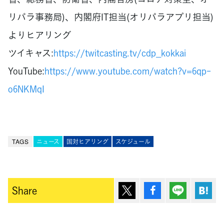
リパラ事務局)、内閣府IT担当(オリパラアプリ担当)
よりヒアリング
ツイキャス:
https://twitcasting.tv/cdp_kokkai
YouTube:
https://www.youtube.com/watch?v=6qp-
o6NKMqI
TAGS
ニュース
国対ヒアリング
スケジュール
ポスト
シェア
Lineで送
は
Share