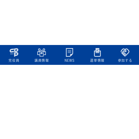
党役員
議員情報
NEWS
選挙情報
参加する
立憲民主党について
綱領
役員一覧
次の内閣
委員会委員一覧
議員・総支部長一覧
党本部所在地
都道府県連一覧
立憲民主党 活動計画・活動報告
ニュース
政策情報
基本政策
ビジョン２２
政策集
選挙政策