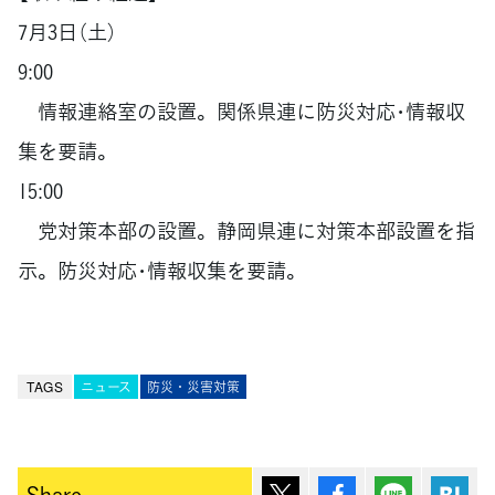
7月3日（土）
9:00
情報連絡室の設置。関係県連に防災対応･情報収
集を要請。
15:00
党対策本部の設置。静岡県連に対策本部設置を指
示。防災対応･情報収集を要請。
TAGS
ニュース
防災・災害対策
ポスト
シェア
Lineで送
は
Share