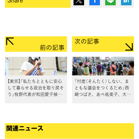
次の記事
前の記事
【東京】「私たちとともに安心
「忖度（そんたく）しない、ま
して暮らせる政治を取り戻そ
ともな議会をつくるため」西
う」枝野代表が和田愛子候補
崎つばさ、あべ祐美子、大塚
の応援
たかあき各候補への最後の支
援を求める、枝野代表
関連ニュース