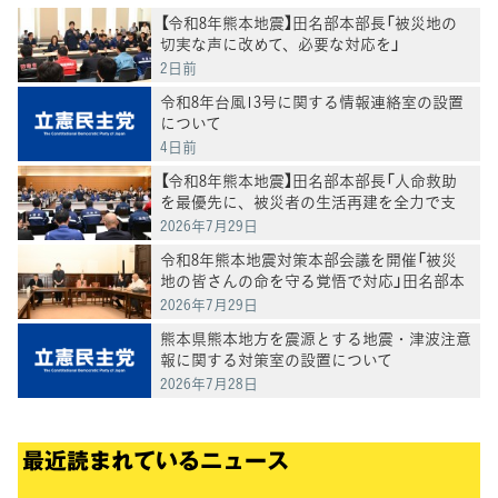
【令和8年熊本地震】田名部本部長「被災地の
切実な声に改めて、必要な対応を」
2日前
令和8年台風13号に関する情報連絡室の設置
について
4日前
【令和8年熊本地震】田名部本部長「人命救助
を最優先に、被災者の生活再建を全力で支
援」 3党合同で政府ヒアリング
2026年7月29日
令和8年熊本地震対策本部会議を開催「被災
地の皆さんの命を守る覚悟で対応」田名部本
部長
2026年7月29日
熊本県熊本地方を震源とする地震・津波注意
報に関する対策室の設置について
2026年7月28日
最近読まれているニュース