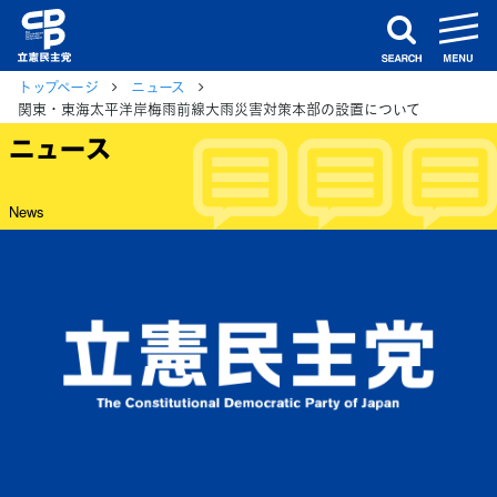
m
search
トップページ
ニュース
関東・東海太平洋岸梅雨前線大雨災害対策本部の設置について
ニュース
News