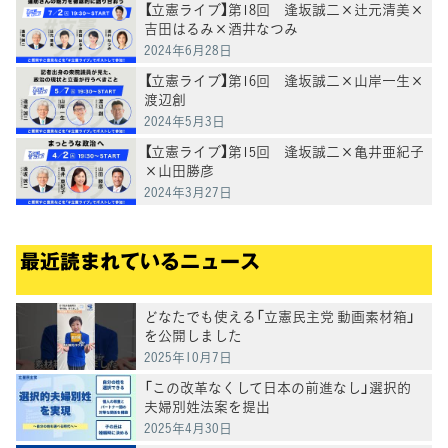
【立憲ライブ】第18回 逢坂誠二×辻元清美×
吉田はるみ×酒井なつみ
2024年6月28日
【立憲ライブ】第16回 逢坂誠二×山岸一生×
渡辺創
2024年5月3日
【立憲ライブ】第15回 逢坂誠二×亀井亜紀子
×山田勝彦
2024年3月27日
最近読まれているニュース
どなたでも使える「立憲民主党 動画素材箱」
を公開しました
2025年10月7日
「この改革なくして日本の前進なし」選択的
夫婦別姓法案を提出
2025年4月30日