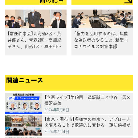
前の記事
【常任幹事会】北海道3区・荒
「権力を乱用するのは、無能
井優さん、青森2区・高畑紀
な為政者のやること」新型コ
子さん、山形1区・原田和広
ロナウイルス対策本部
さんを衆院小選挙区総支部長
に承認
関連ニュース
【立憲ライブ】第19回 逢坂誠二×中谷一馬×
横沢高徳
2024年8月6日
【東京・調布市】多様性の東京へ、アプローチ
を変えることで飛躍的に変わる 蓮舫候補が
訴え
2024年7月4日