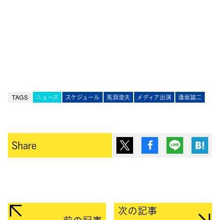
TAGS
ニュース
スケジュール
馬淵澄夫
メディア出演
逢坂誠二
ポスト
シェア
Lineで送
は
Share
次の記事