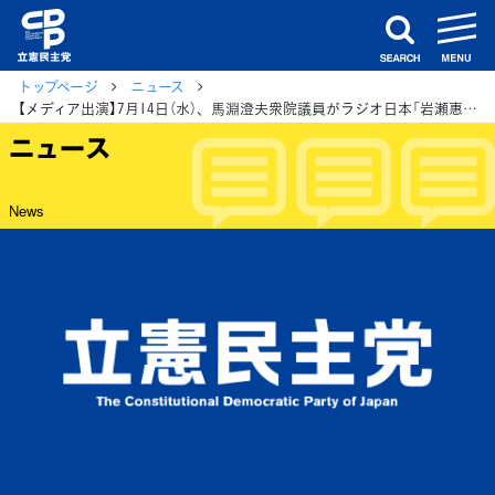
m
search
トップページ
ニュース
【メディア出演】7月14日（水）、馬淵澄夫衆院議員がラジオ日本「岩瀬惠子のスマートNEWS」、逢坂誠二コロナ対策本部長がBSフジ「LIVEプライムニュース」に生出演
ニュース
News