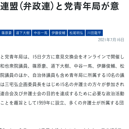
連盟（弁政連）と党青年局が意
篠原豪
道下大樹
中谷一馬
伊藤俊輔
松尾明弘
川田龍平
2021年7月16日
と党青年局は、15日夕方に意見交換会をオンラインで開催し
和也衆院議員、篠原豪、道下大樹、中谷一馬、伊藤俊輔、松
院議員のほか、自治体議員も含め青年局に所属する10名の議
は三宅弘企画委員長をはじめ15名の弁護士の方々が参加され
連合会及び弁護士会の目的を達成するために必要な政治活動
ことを趣旨として1959年に設立、多くの弁護士が所属する団