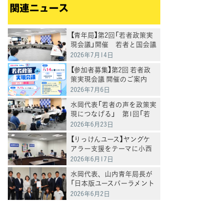
関連ニュース
【青年局】第2回「若者政策実
現会議」開催 若者と国会議
員が「教育政策」の実現につ
2026年7月14日
いて意見交換
【参加者募集】第2回 若者政
策実現会議 開催のご案内
一般のオブザーバー参加大
2026年7月6日
歓迎♪
水岡代表「若者の声を政策実
現につなげる」 第1回「若
者政策実現会議」を開催
2026年6月23日
【りっけんユース】ヤングケ
アラー支援をテーマに小西
洋之参院議員と意見交換
2026年6月17日
水岡代表、山内青年局長が
「日本版ユースパーラメント
2026」に参加 若者からの政
2026年6月2日
策提言を受け意見交換