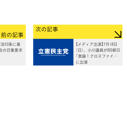
次の記事
前の記事
法53条に基
【メディア出演】7月18日
会の召集要求
（日）、小川議員がBS朝日
「激論！クロスファイア」
に出演