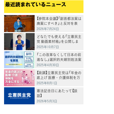
最近読まれているニュース
【参院本会議】「副首都法案は
廃案にすべき」と反対を表
明 岸真紀子議員
2026年7月24日
どなたでも使える「立憲民主
党 動画素材箱」を公開しま
した
2025年10月7日
「この改革なくして日本の前
進なし」選択的夫婦別姓法案
を提出
2025年4月30日
【政調】立憲民主党は「年金の
底上げ 医療・介護体制を万
全にする」
2025年8月1日
憲法記念日にあたって【談
話】
てブ
2026年5月3日