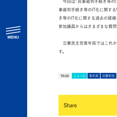
今回は「民事裁判手続き等のI
事裁判手続き等のIT化に関す
き等のIT化に関する過去の経
参加議員からはさまざまな質問
menu
立憲民主党青年局ではこれか
す。
TAGS
ニュース
青年局
近藤和也
Share