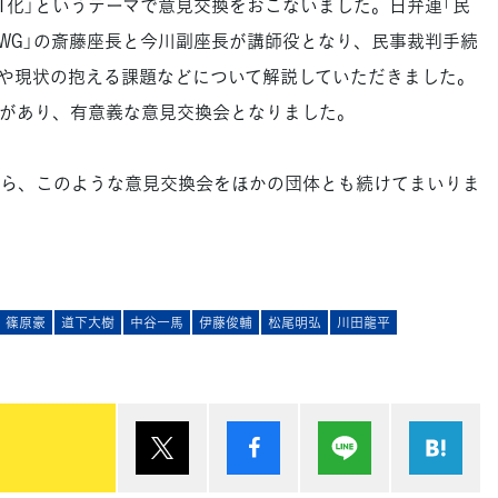
T化」というテーマで意見交換をおこないました。日弁連「民
るWG」の斎藤座長と今川副座長が講師役となり、民事裁判手続
緯や現状の抱える課題などについて解説していただきました。
があり、有意義な意見交換会となりました。
ら、このような意見交換会をほかの団体とも続けてまいりま
篠原豪
道下大樹
中谷一馬
伊藤俊輔
松尾明弘
川田龍平
ポスト
シェア
Lineで送る
は