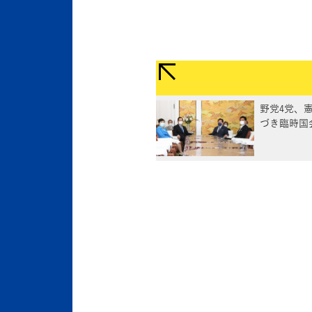
野党4党、憲
づき臨時国