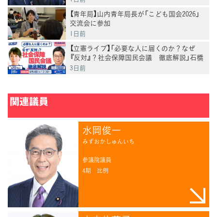
【青年局】山内青年局長が「こども国会2026」
交流会に参加
1日前
【立憲ライブ】「必要な人に届くのか？なぜ
『反対』？社会保障国民会議 徹底解説」石橋
通宏×山内かなこ
3日前
関連議員
水岡俊一
みずおかしゅんいち
参議院議員
4期
比例