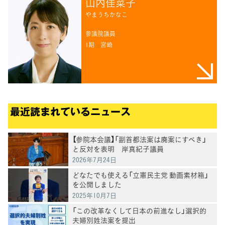
山内佳菜子
やまうちかなこ
参議院議員
1期
宮崎
最近読まれているニュース
【参院本会議】「副首都法案は廃案にすべき」
と反対を表明 岸真紀子議員
2026年7月24日
どなたでも使える「立憲民主党 動画素材箱」
を公開しました
2025年10月7日
「この改革なくして日本の前進なし」選択的
夫婦別姓法案を提出