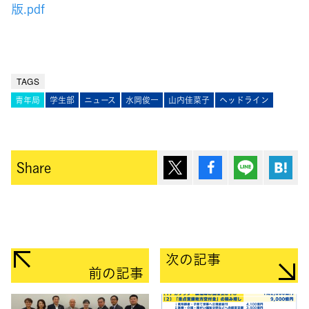
版.pdf
TAGS
青年局
学生部
ニュース
水岡俊一
山内佳菜子
ヘッドライン
ポスト
シェア
Lineで送
は
Share
次の記事
前の記事