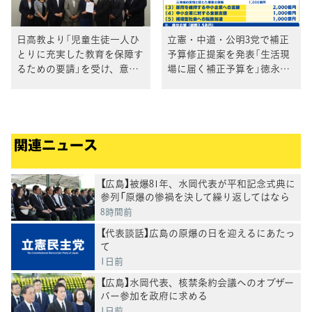
日高教より「児童生徒一人ひ
立憲・中道・公明3党で補正
とりに充実した教育を保障す
予算修正提案を発表「生活現
るための要請」を受け、意見
場に届く補正予算を」徳永エ
交換
リ政調会長
関連ニュース
【広島】被爆81年、水岡代表が平和記念式典に
参列「原爆の惨禍を決して繰り返してはなら
ない」
8時間前
【代表談話】広島の原爆の日を迎えるにあたっ
て
1日前
【広島】水岡代表、核禁条約会議へのオブザー
バー参加を政府に求める
1日前