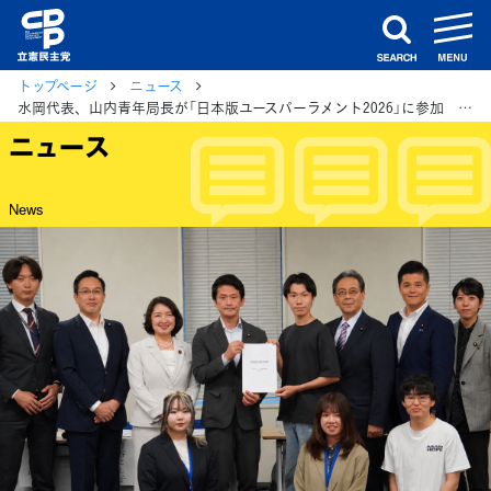
m
search
トップページ
ニュース
水岡代表、山内青年局長が「日本版ユースパーラメント2026」に参加 若者からの政策提言を受け意見交換
ニュース
News