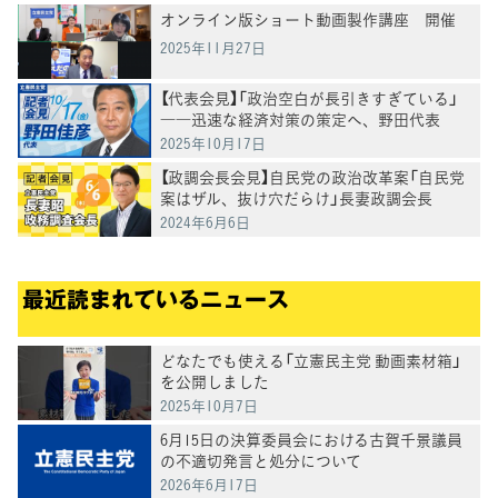
オンライン版ショート動画製作講座 開催
2025年11月27日
【代表会見】「政治空白が長引きすぎている」
――迅速な経済対策の策定へ、野田代表
2025年10月17日
【政調会長会見】自民党の政治改革案「自民党
案はザル、抜け穴だらけ」長妻政調会長
2024年6月6日
最近読まれているニュース
どなたでも使える「立憲民主党 動画素材箱」
を公開しました
2025年10月7日
6月15日の決算委員会における古賀千景議員
の不適切発言と処分について
2026年6月17日