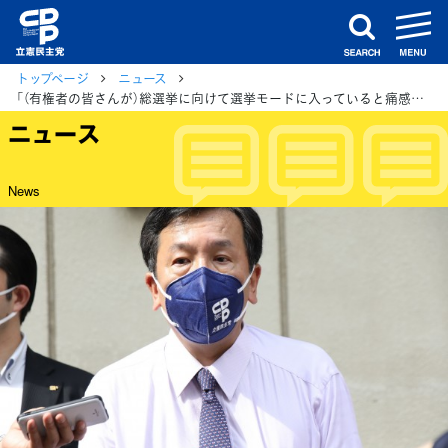
m
search
トップページ
ニュース
「（有権者の皆さんが）総選挙に向けて選挙モードに入っていると痛感した」枝野代表
ニュース
News