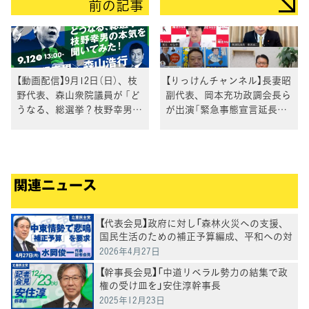
前の記事
【動画配信】9月12日（日）、枝
【りっけんチャンネル】長妻昭
野代表、森山衆院議員が 「ど
副代表、岡本充功政調会長ら
うなる、総選挙？枝野幸男の
が出演「緊急事態宣言延長！
本気を聞いてみた!」」に出演
今必要な対策とは？立憲民主
党の緊急提言」
関連ニュース
【代表会見】政府に対し「森林火災への支援、
国民生活のための補正予算編成、平和への対
応を求めていく」水岡代表
2026年4月27日
【幹事長会見】「中道リベラル勢力の結集で政
権の受け皿を」安住淳幹事長
2025年12月23日