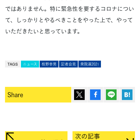
ではありません。特に緊急性を要するコロナについ
て、しっかりとやるべきことをやった上で、やって
いただきたいと思っています。
TAGS
ニュース
枝野幸男
記者会見
衆院選2021
ポスト
シェア
Lineで送
は
Share
次の記事