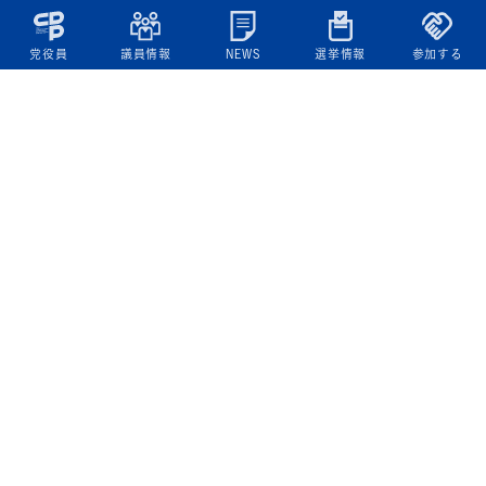
党役員
議員情報
NEWS
選挙情報
参加する
立憲民主党について
綱領
役員一覧
次の内閣
委員会委員一覧
議員・総支部長一覧
党本部所在地
都道府県連一覧
立憲民主党 活動計画・活動報告
ニュース
政策情報
基本政策
ビジョン２２
政策集
選挙政策
国会レポート
政調活動ニュース
提出法案
選挙情報
参院選2025選挙結果
衆院選2024選挙結果
参院選2022選挙結果
衆院選2021選挙結果
第20回統一地方自治体選挙 結果一覧