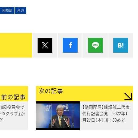
国際局
台湾
ポスト
シェア
Lineで送る
は
次の記事
前の記事
本部】役員会で
【動画配信】逢坂誠二代表
やつクラブ」か
代行記者会見 2022年1
グ
月27日（木）10：30めど