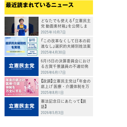
最近読まれているニュース
どなたでも使える「立憲民主
党 動画素材箱」を公開しま
した
2025年10月7日
てブ
「この改革なくして日本の前
進なし」選択的夫婦別姓法案
を提出
2025年4月30日
6月15日の決算委員会におけ
る古賀千景議員の不適切発
言と処分について
2026年6月17日
【政調】立憲民主党は「年金の
底上げ 医療・介護体制を万
全にする」
2025年8月1日
憲法記念日にあたって【談
話】
2026年5月3日