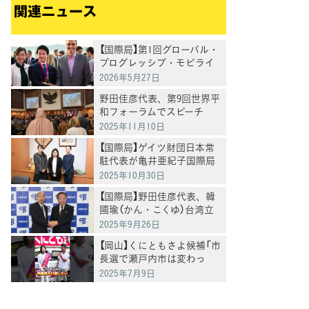
関連ニュース
【国際局】第1回グローバル・
プログレッシブ・モビライ
ゼーション(GPM)参加報告書
2026年5月27日
野田佳彦代表、第9回世界平
和フォーラムでスピーチ
――「和の精神」で文明の対
2025年11月10日
話を
【国際局】ゲイツ財団日本常
駐代表が亀井亜紀子国際局
長を表敬訪問
2025年10月30日
【国際局】野田佳彦代表、韓
國瑜（かん・こくゆ）台湾立
法院長と会談
2025年9月26日
【岡山】くにともさよ候補「市
長選で瀬戸内市は変わっ
た。今度は岡山県全体を変
2025年7月9日
えるとき」泉健太常任顧問と
訴え