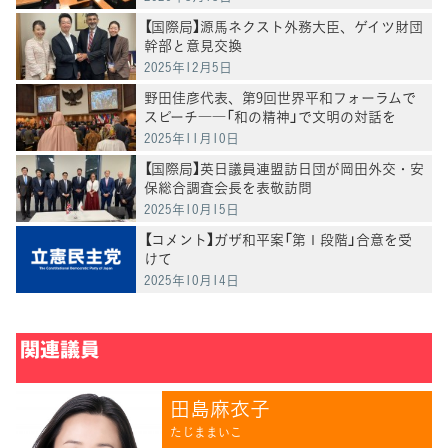
【国際局】源馬ネクスト外務大臣、ゲイツ財団
幹部と意見交換
2025年12月5日
野田佳彦代表、第9回世界平和フォーラムで
スピーチ――「和の精神」で文明の対話を
2025年11月10日
【国際局】英日議員連盟訪日団が岡田外交・安
保総合調査会長を表敬訪問
2025年10月15日
【コメント】ガザ和平案「第１段階」合意を受
けて
2025年10月14日
関連議員
田島麻衣子
たじままいこ