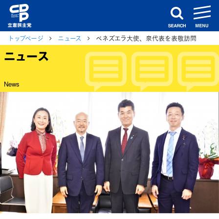
m
search
トップページ
ニュース
ベネズエラ大使、泉代表を表敬訪問
ニュース
News