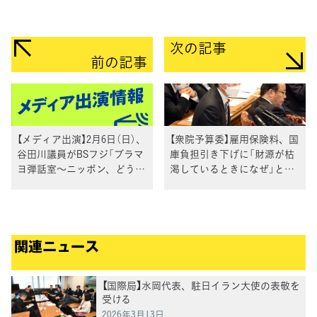
次の記事
前の記事
【メディア出演】2月6日（日）、
【衆院予算委】雇用保険料、国
谷田川議員がBSフジ「ブラマ
庫負担引き下げに「財源が枯
ヨ弾話室～ニッポン、どうか
渇しているときになぜ」と道
してるぜ！～」に出演
下議員
関連ニュース
【国際局】水岡代表、駐日イラン大使の表敬を
受ける
2026年3月13日