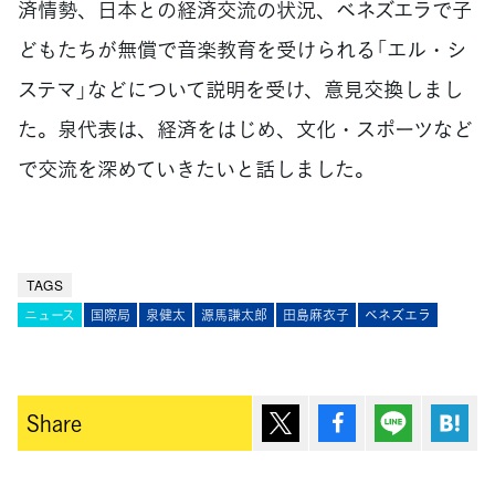
済情勢、日本との経済交流の状況、ベネズエラで子
どもたちが無償で音楽教育を受けられる「エル・シ
ステマ」などについて説明を受け、意見交換しまし
た。泉代表は、経済をはじめ、文化・スポーツなど
で交流を深めていきたいと話しました。
TAGS
ニュース
国際局
泉健太
源馬謙太郎
田島麻衣子
ベネズエラ
ポスト
シェア
Lineで送
は
Share