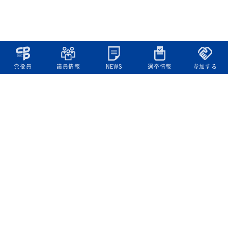
党役員
議員情報
NEWS
選挙情報
参加する
立憲民主党について
綱領
役員一覧
次の内閣
委員会委員一覧
議員・総支部長一覧
党本部所在地
都道府県連一覧
立憲民主党 活動計画・活動報告
ニュース
政策情報
基本政策
ビジョン２２
政策集
選挙政策
国会レポート
政調活動ニュース
提出法案
選挙情報