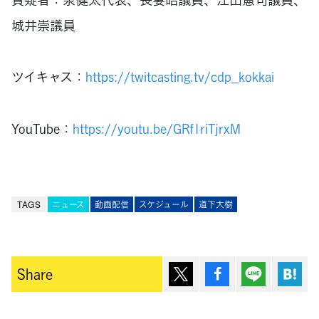
城井崇議員
ツイキャス：
https://twitcasting.tv/cdp_kokkai
YouTube：
https://youtu.be/GRf1riTjrxM
TAGS
ニュース
動画配信
スケジュール
道下大樹
ポスト
シェア
Lineで送
は
Share