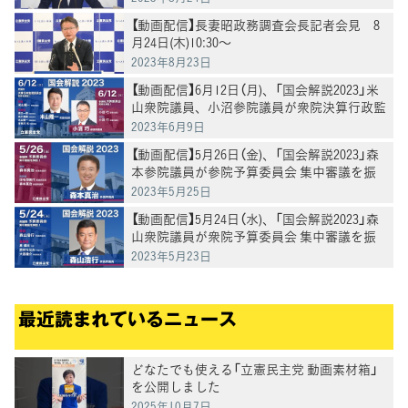
【動画配信】長妻昭政務調査会長記者会見 8
月24日(木)10:30～
2023年8月23日
【動画配信】6月12日（月)、「国会解説2023」米
山衆院議員、小沼参院議員が衆院決算行政監
視委員会、参院決算委員会 締めくくり総括
2023年6月9日
質疑を振り返り解説
【動画配信】5月26日（金)、「国会解説2023」森
本参院議員が参院予算委員会 集中審議を振
り返り解説
2023年5月25日
【動画配信】5月24日（水)、「国会解説2023」森
山衆院議員が衆院予算委員会 集中審議を振
り返り解説
2023年5月23日
最近読まれているニュース
どなたでも使える「立憲民主党 動画素材箱」
を公開しました
2025年10月7日