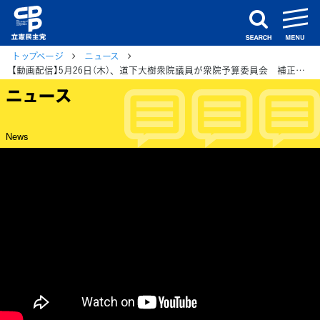
m
search
トップページ
ニュース
【動画配信】5月26日（木）、道下大樹衆院議員が衆院予算委員会 補正予算案質疑を振り返り解説
ニュース
News