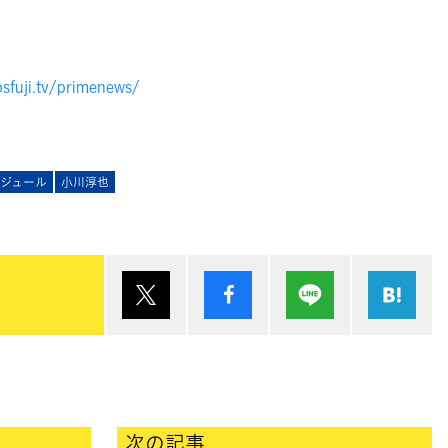
sfuji.tv/primenews/
ケジュール
小川淳也
ポスト
シェア
Lineで送る
は
次の記事