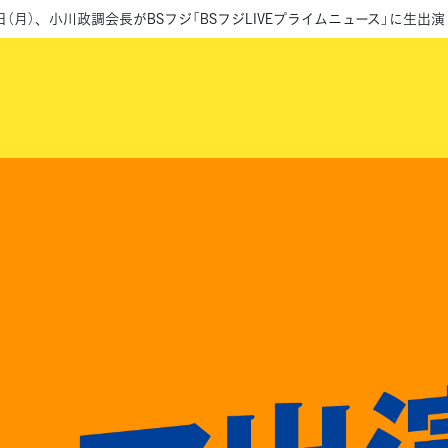
5日（月）、小川政調会長がBSフジ「BSフジLIVEプライムニュース」に生出演