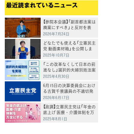
最近読まれているニュース
【参院本会議】「副首都法案は
廃案にすべき」と反対を表
明 岸真紀子議員
2026年7月24日
どなたでも使える「立憲民主
党 動画素材箱」を公開しま
した
2025年10月7日
「この改革なくして日本の前
進なし」選択的夫婦別姓法案
を提出
2025年4月30日
てブ
6月15日の決算委員会におけ
る古賀千景議員の不適切発
言と処分について
2026年6月17日
【政調】立憲民主党は「年金の
底上げ 医療・介護体制を万
全にする」
2025年8月1日