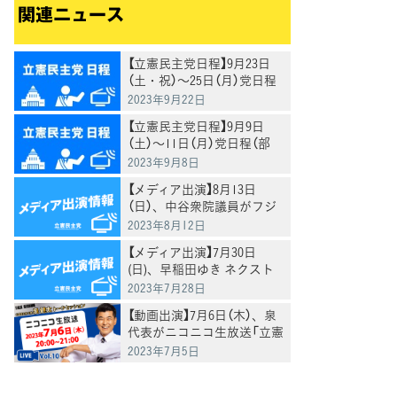
関連ニュース
【立憲民主党日程】9月23日
（土・祝）～25日（月）党日程
（部会・調査会、国会日程、
2023年9月22日
街頭演説、メディア出演等）
【立憲民主党日程】9月9日
（土）～11日（月）党日程（部
会・調査会、国会日程、街
2023年9月8日
頭演説、メディア出演等）
【メディア出演】8月13日
（日）、中谷衆院議員がフジ
テレビ「日曜報道THE
2023年8月12日
PRIME」、に生出演
【メディア出演】7月30日
(日)、早稲田ゆき ネクスト
厚生労働大臣がBS朝日「激
2023年7月28日
論！クロスファイア」に出演
【動画出演】7月6日（木）、泉
代表がニコニコ生放送「立憲
民主党代表 泉健太トークセ
2023年7月5日
ッション」に生出演