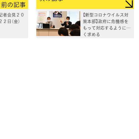
前の記事
記者会見２０
【新型コロナウイルス対
２２日（金）
策本部】政府に危機感を
もって対応するように強
く求める