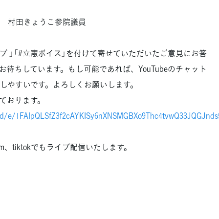
員 村田きょうこ参院議員
ブ 」「#立憲ボイス」を付けて寄せていただいたご意見にお答
待ちしています。もし可能であれば、YouTubeのチャット
しやすいです。よろしくお願いします。
ております。
ms/d/e/1FAIpQLSfZ3f2cAYKISy6nXNSMGBXo9Thc4tvwQ33JQGJnds5
gram、tiktokでもライブ配信いたします。