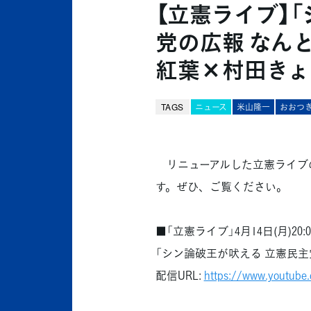
【立憲ライブ】
党の広報 なん
紅葉×村田きょ
TAGS
ニュース
米山隆一
おおつ
リニューアルした立憲ライブの
す。ぜひ、ご覧ください。
■「立憲ライブ」4月14日(月)20:00
「シン論破王が吠える 立憲民主
配信URL:
https://www.youtube