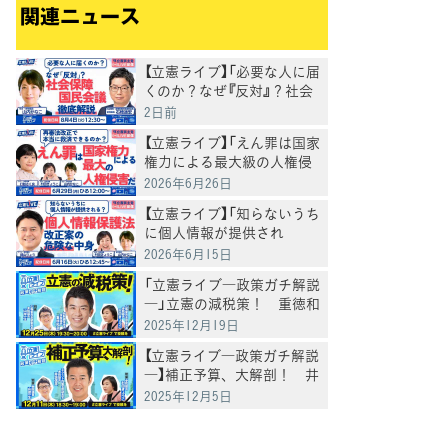
関連ニュース
【立憲ライブ】「必要な人に届
くのか？なぜ『反対』？社会
保障国民会議 徹底解説」石
2日前
橋通宏×山内かなこ
【立憲ライブ】「えん罪は国家
権力による最大級の人権侵
害だ 再審法改正で本当に
2026年6月26日
救済できるのか」打越さく良
【立憲ライブ】「知らないうち
×村田きょうこ×山内かな
に個人情報が提供され
こ
る？ 個人情報保護法改正
2026年6月15日
案の危険な中身」郡山りょう
「立憲ライブ―政策ガチ解説
×村田きょうこ×山内かな
―」立憲の減税策！ 重徳和
こ
彦×山岸一生×村田きょう
2025年12月19日
こ
【立憲ライブ―政策ガチ解説
―】補正予算、大解剖！ 井
坂信彦×村田きょうこ×山
2025年12月5日
岸一生