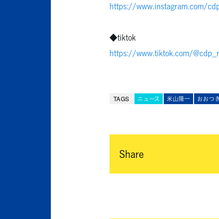
https://www.instagram.com/cdp
◆tiktok
https://www.tiktok.com/@cdp_
TAGS
ニュース
米山隆一
おおつ
Share