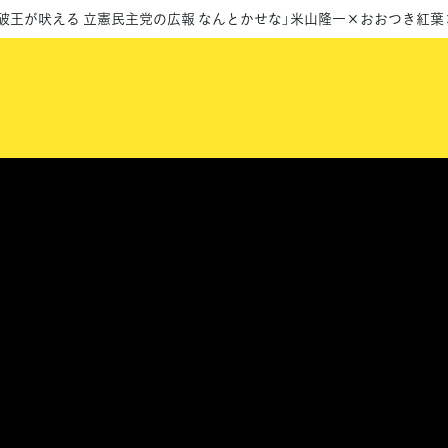
論破王が吠える 立憲民主党の広報 なんとかせな」米山隆一×おおつき紅