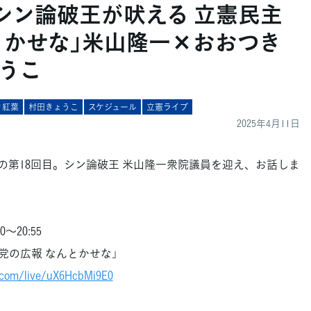
「シン論破王が吠える 立憲民主
とかせな」米山隆一×おおつき
うこ
き紅葉
村田きょうこ
スケジュール
立憲ライブ
2025年4月11日
第18回目。シン論破王 米山隆一衆院議員を迎え、お話しま
～20:55
党の広報 なんとかせな」
.com/live/uX6HcbMi9E0