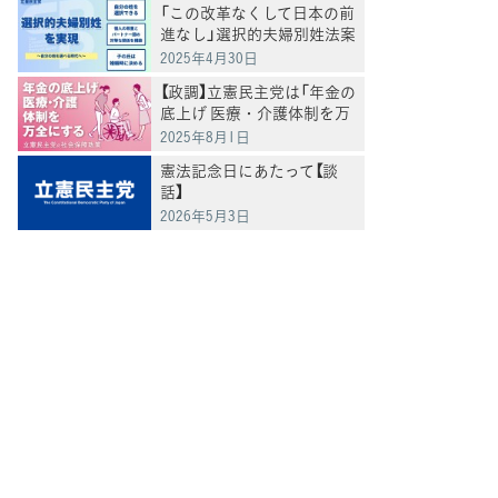
「この改革なくして日本の前
進なし」選択的夫婦別姓法案
を提出
2025年4月30日
【政調】立憲民主党は「年金の
底上げ 医療・介護体制を万
全にする」
2025年8月1日
憲法記念日にあたって【談
話】
2026年5月3日
てブ