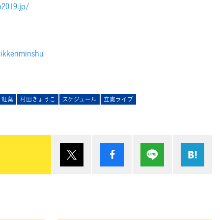
2019.jp/
rikkenminshu
き紅葉
村田きょうこ
スケジュール
立憲ライブ
ポスト
シェア
Lineで送る
は