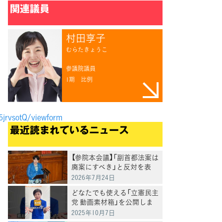
関連議員
村田享子
むらたきょうこ
参議院議員
1期
比例
jrvsotQ/viewform
最近読まれているニュース
【参院本会議】「副首都法案は
廃案にすべき」と反対を表
明 岸真紀子議員
2026年7月24日
どなたでも使える「立憲民主
党 動画素材箱」を公開しま
した
2025年10月7日