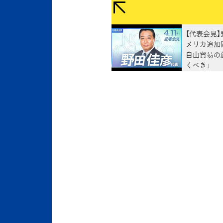
【代表会見
メリカ追加
自由貿易の
くべき」