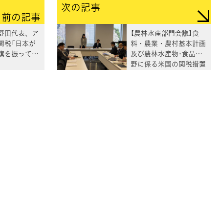
次の記事
前の記事
】野田代表、ア
【農林水産部門会議】食
関税「日本が
料・農業・農村基本計画
旗を振ってい
及び農林水産物･食品分
野に係る米国の関税措置
対策についてヒアリング