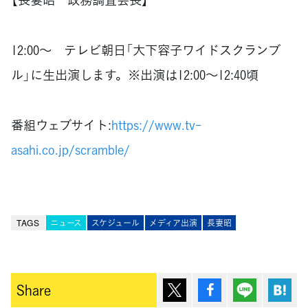
12:00〜 テレビ朝日「大下容子ワイドスクランブ
ル」に生出演します。※出演は12:00～12:40頃
番組ウェブサイト:
https://www.tv-
asahi.co.jp/scramble/
TAGS
ニュース
スケジュール
メディア出演
長妻昭
ポスト
シェア
Lineで送
は
Share