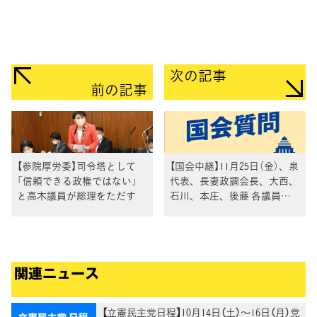
次の記事
前の記事
【参院厚労委】司令塔として
【国会中継】11月25日（金）、泉
「信頼できる政権ではない」
代表、長妻政調会長、大西、
と高木議員が総理をただす
石川、本庄、後藤 各議員が
衆院予算委員会で基本的質疑
関連ニュース
【立憲民主党日程】10月14日（土）～16日（月）党