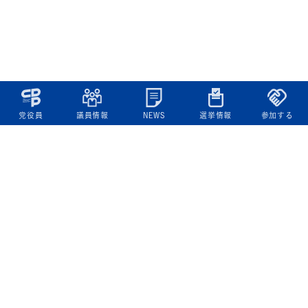
党役員
議員情報
NEWS
選挙情報
参加する
立憲民主党について
綱領
役員一覧
次の内閣
委員会委員一覧
議員・総支部長一覧
党本部所在地
都道府県連一覧
立憲民主党 活動計画・活動報告
ニュース
政策情報
基本政策
ビジョン２２
政策集
選挙政策
国会レポート
政調活動ニュース
提出法案