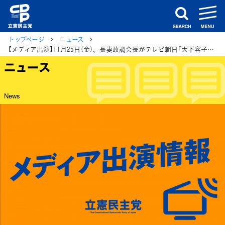
m
search
トップページ
ニュース
【メディア出演】11月25日（金）、長妻政調会長がテレビ朝日「大下容子ワイドスクランブル」に生出演
ニュース
News