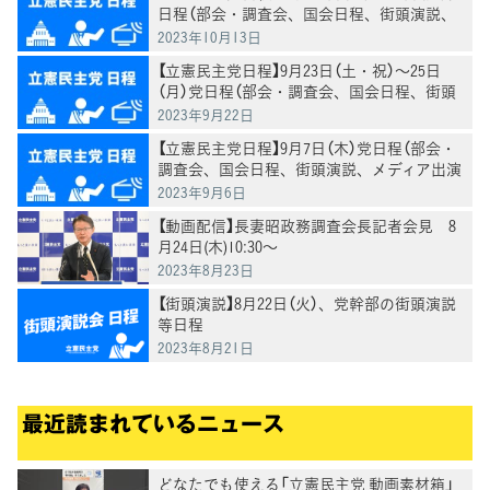
日程（部会・調査会、国会日程、街頭演説、
メディア出演等）
2023年10月13日
【立憲民主党日程】9月23日（土・祝）～25日
（月）党日程（部会・調査会、国会日程、街頭
演説、メディア出演等）
2023年9月22日
【立憲民主党日程】9月7日（木）党日程（部会・
調査会、国会日程、街頭演説、メディア出演
等）
2023年9月6日
【動画配信】長妻昭政務調査会長記者会見 8
月24日(木)10:30～
2023年8月23日
【街頭演説】8月22日（火）、党幹部の街頭演説
等日程
2023年8月21日
最近読まれているニュース
どなたでも使える「立憲民主党 動画素材箱」