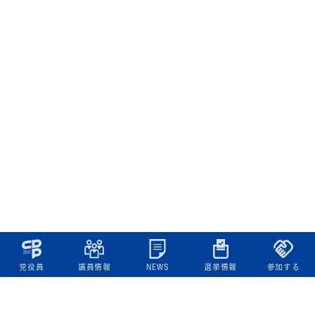
党役員
議員情報
NEWS
選挙情報
参加する
立憲民主党について