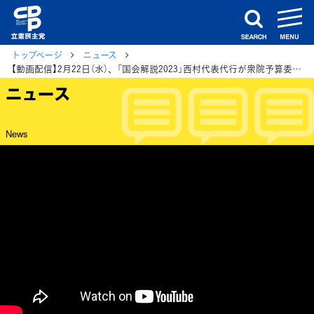
m
search
トップページ
ニュース
【動画配信】2月22日（水）、「国会解説2023」西村代表代行が衆院予算委員会 集中審議を振り返り解説
ニュース
News