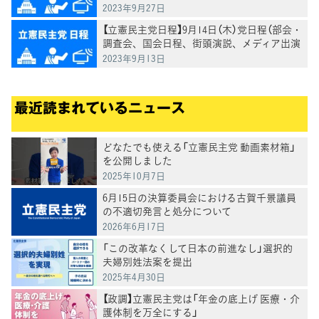
等）
2023年9月27日
【立憲民主党日程】9月14日（木）党日程（部会・
調査会、国会日程、街頭演説、メディア出演
等）
2023年9月13日
最近読まれているニュース
どなたでも使える「立憲民主党 動画素材箱」
を公開しました
2025年10月7日
6月15日の決算委員会における古賀千景議員
の不適切発言と処分について
2026年6月17日
「この改革なくして日本の前進なし」選択的
夫婦別姓法案を提出
2025年4月30日
【政調】立憲民主党は「年金の底上げ 医療・介
護体制を万全にする」