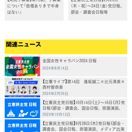
について「倍増ありきで中身
（木・祝）～24日（金）党日程、
はない」
部会・調査会日程等
関連ニュース
全国女性キャラバン2024 日程
2024年8月14日
【立憲ライブ】第14回 逢坂誠二×辻元清美×
西村智奈美
2024年2月26日
【立憲民主党日程】10月14日（土）～16日（月）党
日程（部会・調査会、国会日程、街頭演説、
メディア出演等）
2023年10月13日
【立憲民主党日程】9月28日（木）党日程（部会・
調査会、国会日程、街頭演説、メディア出演