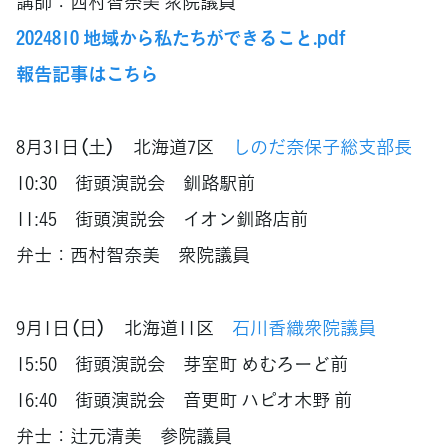
講師：西村智奈美 衆院議員
2024810 地域から私たちができること.pdf
報告記事はこちら
8月31日（土） 北海道7区
しのだ奈保子総支部長
10:30 街頭演説会 釧路駅前
11:45 街頭演説会 イオン釧路店前
弁士：西村智奈美 衆院議員
9月1日（日） 北海道11区
石川香織衆院議員
15:50 街頭演説会 芽室町 めむろーど前
16:40 街頭演説会 音更町 ハピオ木野 前
弁士：辻元清美 参院議員