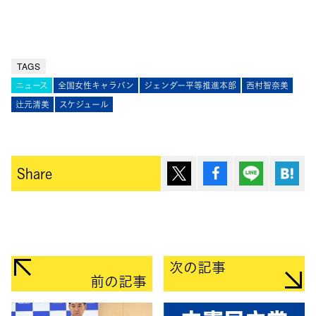
TAGS
ニュース
全国女性キャラバン
ジェンダー平等推進本部
西村智奈美
辻元清美
スケジュール
ポスト
シェア
Lineで送
は
Share
次の記事
前の記事