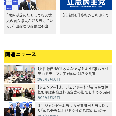
「総理が辞めたとしても80数
【代表談話】終戦の日を迎えて
人の裏金議員が残り続けてい
る」岸田総理の総裁選不出馬
に泉代表
関連ニュース
【女性議員NW】「みんなで考えよう『票ハラ対
策』」をテーマに実践的な対応を共有
2026年7月30日
【ジェンダー】辻元ジェンダー本部長らが女性
差別撤廃条約選択議定書の批准を求める請願
を受ける
2026年6月25日
辻元ジェンダー本部長らが黄川田担当大臣よ
り「政治分野における女性の活躍促進」の要
請を受ける
2026年6月9日