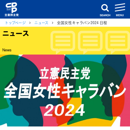
m
search
トップページ
ニュース
全国女性キャラバン2024 日程
ニュース
News