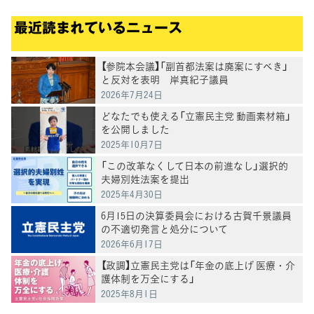
最近読まれているニュース
【参院本会議】「副首都法案は廃案にすべき」
と反対を表明 岸真紀子議員
2026年7月24日
どなたでも使える「立憲民主党 動画素材箱」
を公開しました
2025年10月7日
「この改革なくして日本の前進なし」選択的
夫婦別姓法案を提出
2025年4月30日
6月15日の決算委員会における古賀千景議員
の不適切発言と処分について
2026年6月17日
【政調】立憲民主党は「年金の底上げ 医療・介
護体制を万全にする」
2025年8月1日