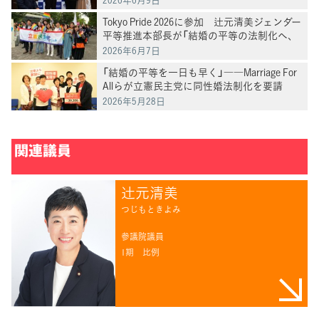
Tokyo Pride 2026に参加 辻元清美ジェンダー
平等推進本部長が「結婚の平等の法制化へ、
愛は勝つ！」と訴え
2026年6月7日
「結婚の平等を一日も早く」――Marriage For
Allらが立憲民主党に同性婚法制化を要請
2026年5月28日
関連議員
辻󠄀元清美
つじもときよみ
参議院議員
1期
比例