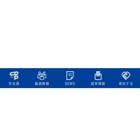
党役員
議員情報
NEWS
選挙情報
参加する
立憲民主党について
綱領
役員一覧
次の内閣
委員会委員一覧
議員・総支部長一覧
党本部所在地
都道府県連一覧
立憲民主党 活動計画・活動報告