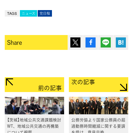
TAGS
ニュース
党日程
ポスト
シェア
Lineで送
は
Share
次の記事
前の記事
【茨城】地域公共交通課題検討
公務労協より国家公務員の超
WT、地域公共交通の再構築
過勤務時間縮減に関する要請
について視察
を受け、意見交換