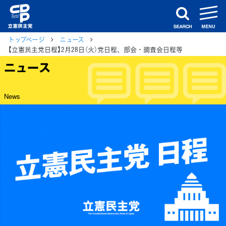
m
search
トップページ
ニュース
【立憲民主党日程】2月28日（火）党日程、部会・調査会日程等
ニュース
News