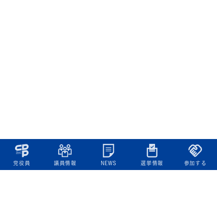
党役員
議員情報
NEWS
選挙情報
参加する
立憲民主党について
綱領
役員一覧
次の内閣
委員会委員一覧
議員・総支部長一覧