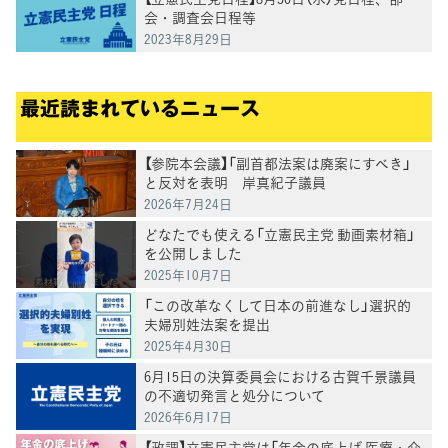
会・調査会日程等
2023年8月29日
最近読まれているニュース
【参院本会議】「副首都法案は廃案にすべき」
と反対を表明 岸真紀子議員
2026年7月24日
どなたでも使える「立憲民主党 動画素材箱」
を公開しました
2025年10月7日
「この改革なくして日本の前進なし」選択的
夫婦別姓法案を提出
2025年4月30日
6月15日の決算委員会における古賀千景議員
の不適切発言と処分について
2026年6月17日
【政調】立憲民主党は「年金の底上げ 医療・介