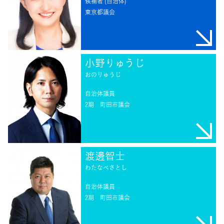
候補者 (自治体)
東京都議会
小野りゅうじ
おのりゅうじ
自治体議員
2期
町田市議会
渡邊智士
わたなべさとし
自治体議員
2期
町田市議会