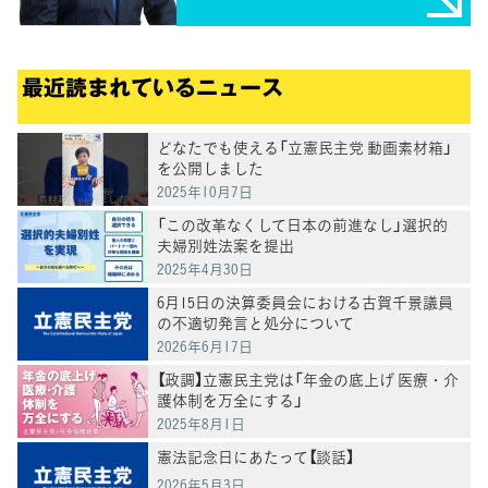
最近読まれているニュース
どなたでも使える「立憲民主党 動画素材箱」
を公開しました
2025年10月7日
「この改革なくして日本の前進なし」選択的
夫婦別姓法案を提出
2025年4月30日
6月15日の決算委員会における古賀千景議員
の不適切発言と処分について
2026年6月17日
【政調】立憲民主党は「年金の底上げ 医療・介
護体制を万全にする」
2025年8月1日
憲法記念日にあたって【談話】
2026年5月3日