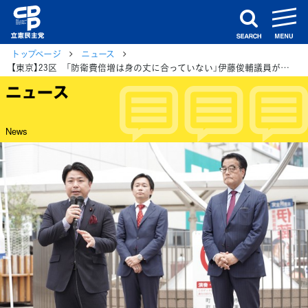
m
search
トップページ
ニュース
【東京】23区 「防衛費倍増は身の丈に合っていない」伊藤俊輔議員が岡田幹事長と街頭演説
ニュース
News