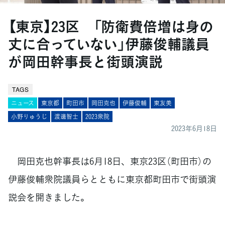
【東京】23区 「防衛費倍増は身の
丈に合っていない」伊藤俊輔議員
が岡田幹事長と街頭演説
TAGS
ニュース
東京都
町田市
岡田克也
伊藤俊輔
東友美
小野りゅうじ
渡邊智士
2023衆院
2023年6月18日
岡田克也幹事長は6月18日、東京23区（町田市）の
伊藤俊輔衆院議員らとともに東京都町田市で街頭演
説会を開きました。