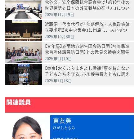
党外交・安全保障総合調査会で「約10年後の
世界情勢と日本の外交戦略の在り方」につい
て有識者からヒアリング
2025年11月19日
近藤昭一代表代行が「部落解放・人権政策確
立要求第2次中央集会」に出席し、あいさつ
2025年10月30日
【青年局】春雨地方創生国会訪日団（台湾民進
党自治体議員訪日団）との意見交換会を開催
2025年9月10日
【東京】おくむらまさよし候補「票を持たない
子どもたちを守る」小川幹事長とともに訴え
2025年7月18日
関連議員
東友美
ひがしともみ