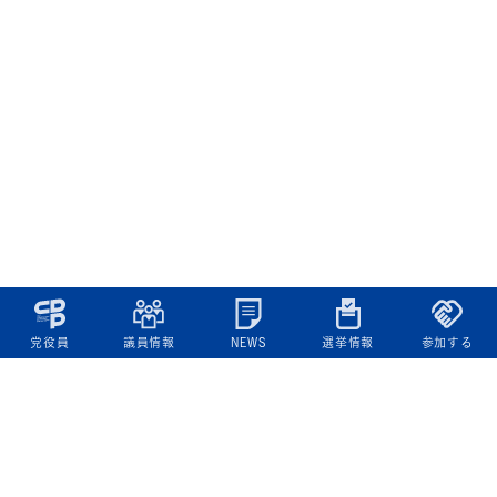
党役員
議員情報
NEWS
選挙情報
参加する
立憲民主党について
綱領
役員一覧
次の内閣
委員会委員一覧
議員・総支部長一覧
党本部所在地
都道府県連一覧