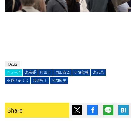
TAGS
ニュース
東京都
町田市
岡田克也
伊藤俊輔
東友美
小野りゅうじ
渡邊智士
2023衆院
ポスト
シェア
Lineで送
は
Share