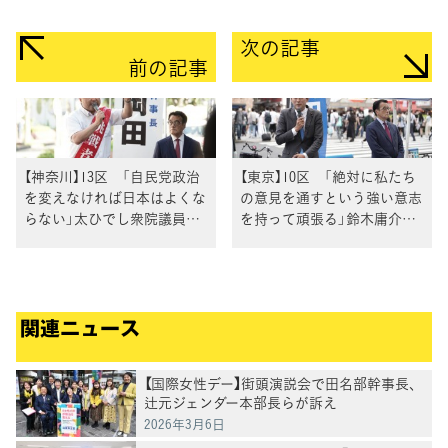
次の記事
前の記事
【神奈川】13区 「自民党政治
【東京】10区 「絶対に私たち
を変えなければ日本はよくな
の意見を通すという強い意志
らない」太ひでし衆院議員が
を持って頑張る」鈴木庸介衆
岡田幹事長と訴え
院議員が岡田幹事長と街頭演
説
関連ニュース
【国際女性デー】街頭演説会で田名部幹事長、
辻元ジェンダー本部長らが訴え
2026年3月6日