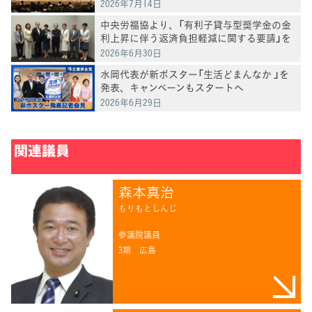
2026年7月14日
中央労福協より、「有利子貸与型奨学金の金
利上昇に伴う返済負担軽減に関する要請」を
受け、意見交換
2026年6月30日
水岡代表が新ポスター「生活どまんなか 」を
発表、キャンペーンもスタートへ
2026年6月29日
関連議員
森本真治
もりもとしんじ
参議院議員
3期
広島