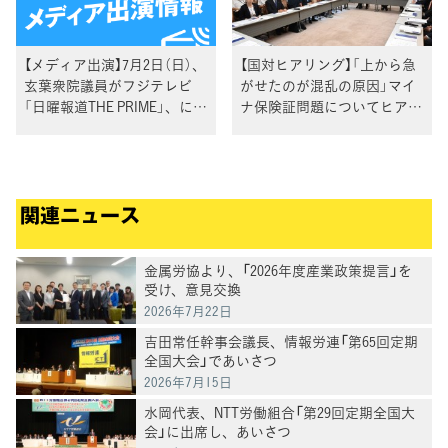
【メディア出演】7月2日（日）、
【国対ヒアリング】「上から急
玄葉衆院議員がフジテレビ
がせたのが混乱の原因」マイ
「日曜報道THE PRIME」、に生
ナ保険証問題についてヒアリ
出演
ング
関連ニュース
金属労協より、「2026年度産業政策提言」を
受け、意見交換
2026年7月22日
吉田常任幹事会議長、情報労連「第65回定期
全国大会」であいさつ
2026年7月15日
水岡代表、NTT労働組合「第29回定期全国大
会」に出席し、あいさつ