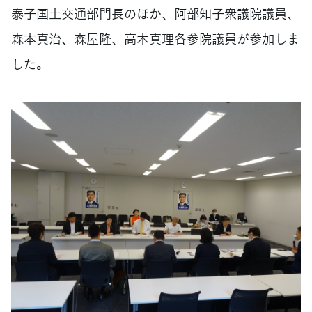
泰子国土交通部門長のほか、阿部知子衆議院議員、
森本真治、森屋隆、高木真理各参院議員が参加しま
した。