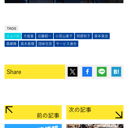
TAGS
ニュース
大島敦
近藤昭一
小宮山泰子
阿部知子
森本真治
森屋隆
高木真理
団体交流
サービス連合
ポスト
シェア
Lineで送
は
Share
次の記事
前の記事