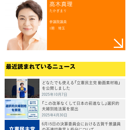
高木真理
たかぎまり
参議院議員
1期
埼玉
最近読まれているニュース
どなたでも使える「立憲民主党 動画素材箱」
を公開しました
2025年10月7日
「この改革なくして日本の前進なし」選択的
夫婦別姓法案を提出
2025年4月30日
6月15日の決算委員会における古賀千景議員
の不適切発言と処分について