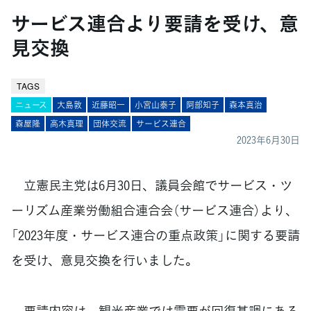
サービス連合より要請を受け、意
見交換
TAGS
ニュース
大島敦
近藤昭一
小宮山泰子
阿部知子
森本真治
森屋隆
高木真理
団体交流
サービス連合
2023年6月30日
立憲民主党は6月30日、議員会館でサービス・ツ
ーリズム産業労働組合連合会（サービス連合）より、
「2023年度・サービス連合の重点政策」に関する要請
を受け、意見交換を行いました。
要請内容は、観光産業では需要が回復基調にある