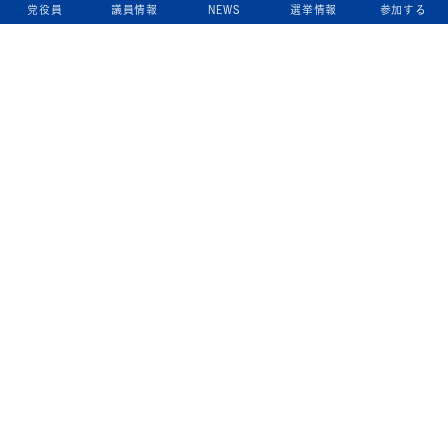
党役員
議員情報
NEWS
選挙情報
参加する
立憲民主党について
綱領
役員一覧
次の内閣
委員会委員一覧
議員・総支部長一覧
党本部所在地
都道府県連一覧
立憲民主党 活動計画・活動報告
ニュース
政策情報
基本政策
ビジョン２２
政策集
選挙政策
国会レポート
政調活動ニュース
提出法案
選挙情報
参院選2025選挙結果
衆院選2024選挙結果
参院選2022選挙結果
衆院選2021選挙結果
第20回統一地方自治体選挙 結果一覧
候補者公募2026
活動