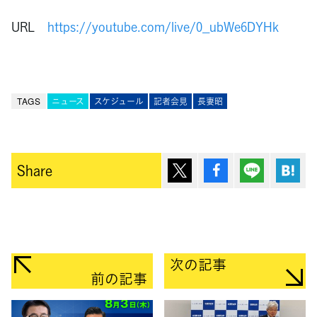
URL
https://youtube.com/live/0_ubWe6DYHk
TAGS
ニュース
スケジュール
記者会見
長妻昭
ポスト
シェア
Lineで送
は
Share
次の記事
前の記事