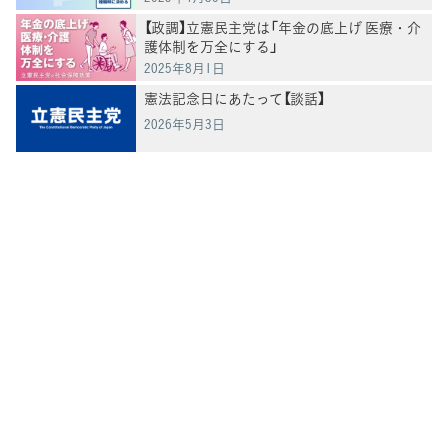
【政調】立憲民主党は「年金の底上げ 医療・介
護体制を万全にする」
2025年8月1日
憲法記念日にあたって【談話】
2026年5月3日