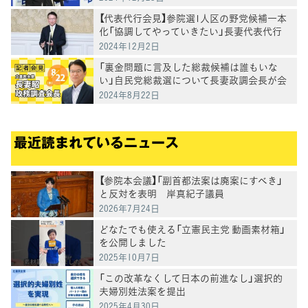
【代表代行会見】参院選1人区の野党候補一本
化「協調してやっていきたい」長妻代表代行
2024年12月2日
「裏金問題に言及した総裁候補は誰もいな
い」自民党総裁選について長妻政調会長が会
見で指摘
2024年8月22日
最近読まれているニュース
【参院本会議】「副首都法案は廃案にすべき」
と反対を表明 岸真紀子議員
2026年7月24日
どなたでも使える「立憲民主党 動画素材箱」
を公開しました
2025年10月7日
「この改革なくして日本の前進なし」選択的
夫婦別姓法案を提出
2025年4月30日