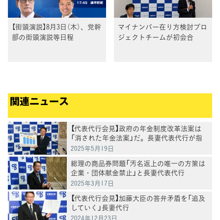
【街頭演説】8月3日（木）、党幹
マイナンバー在り方検討プロ
部の街頭演説等日程
ジェクトチームが初会合
関連ニュース
【代表代行会見】政府の年金制度改革法案は
「消された年金法案」だ。長妻代表代行が指
摘
2025年5月19日
総理の商品券問題「汚名返上の唯一の方策は
企業・団体献金禁止」と長妻代表代行
2025年3月17日
【代表代行会見】加藤大臣の答弁矛盾を「追及
していく」長妻代行
2024年12月23日