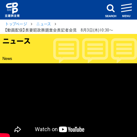
m
search
トップページ
ニュース
【動画配信】長妻昭政務調査会長記者会見 8月3日(木)10:30～
ニュース
News