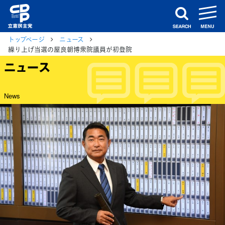
m
search
トップページ
ニュース
繰り上げ当選の屋良朝博衆院議員が初登院
ニュース
News