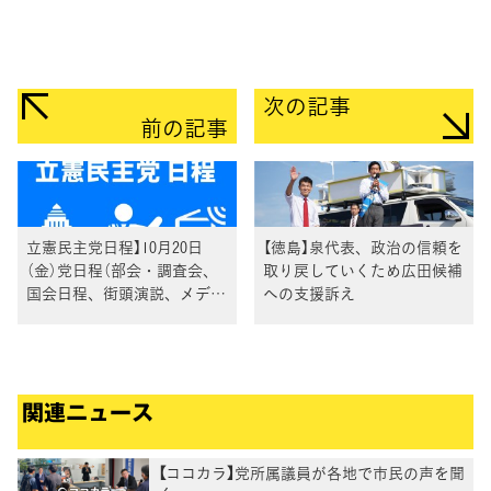
次の記事
前の記事
立憲民主党日程】10月20日
【徳島】泉代表、政治の信頼を
（金）党日程（部会・調査会、
取り戻していくため広田候補
国会日程、街頭演説、メディ
への支援訴え
ア出演等）
関連ニュース
【ココカラ】党所属議員が各地で市民の声を聞