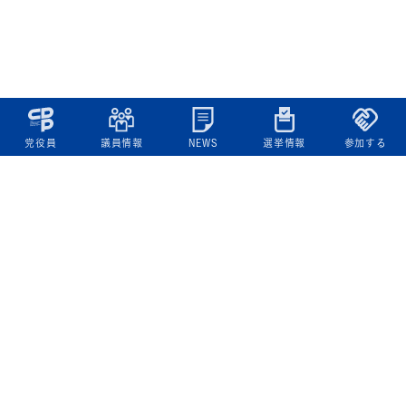
党役員
議員情報
NEWS
選挙情報
参加する
立憲民主党について
綱領
役員一覧
次の内閣
委員会委員一覧
議員・総支部長一覧
党本部所在地
都道府県連一覧
立憲民主党 活動計画・活動報告
ニュース
政策情報
基本政策
ビジョン２２
政策集
選挙政策
国会レポート
政調活動ニュース
提出法案