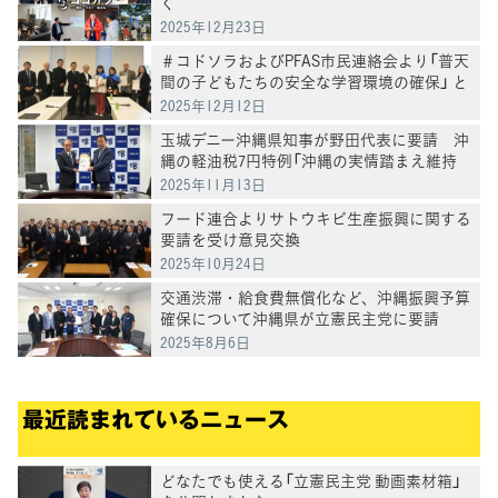
く
2025年12月23日
＃コドソラおよびPFAS市民連絡会より「普天
間の子どもたちの安全な学習環境の確保」 と
「キャンプ桑江・嘉手納基地のPFAS汚染対
2025年12月12日
策」を求める陳情・要請を受け意見交換
玉城デニー沖縄県知事が野田代表に要請 沖
縄の軽油税7円特例「沖縄の実情踏まえ維持
を」
2025年11月13日
フード連合よりサトウキビ生産振興に関する
要請を受け意見交換
2025年10月24日
交通渋滞・給食費無償化など、沖縄振興予算
確保について沖縄県が立憲民主党に要請
2025年8月6日
最近読まれているニュース
どなたでも使える「立憲民主党 動画素材箱」