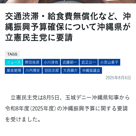
交通渋滞・給食費無償化など、沖
縄振興予算確保について沖縄県が
立憲民主党に要請
TAGS
ニュース
野田佳彦
小川淳也
近藤昭一
武正公一
小宮山泰子
屋良朝博
川内博史
羽田次郎
大西健介
沖縄協議会
2025年8月6日
立憲民主党は8月5日、玉城デニー沖縄県知事から
令和8年度（2025年度）の沖縄振興予算に関する要請
を受けました。