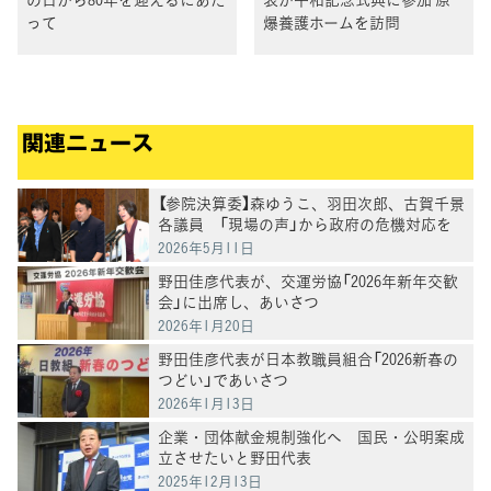
って
爆養護ホームを訪問
関連ニュース
【参院決算委】森ゆうこ、羽田次郎、古賀千景
各議員 「現場の声」から政府の危機対応を
問う
2026年5月11日
野田佳彦代表が、交運労協「2026年新年交歓
会」に出席し、あいさつ
2026年1月20日
野田佳彦代表が日本教職員組合「2026新春の
つどい」であいさつ
2026年1月13日
企業・団体献金規制強化へ 国民・公明案成
立させたいと野田代表
2025年12月13日