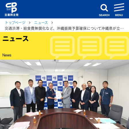
m
search
トップページ
ニュース
交通渋滞・給食費無償化など、沖縄振興予算確保について沖縄県が立憲民主党に要請
ニュース
News