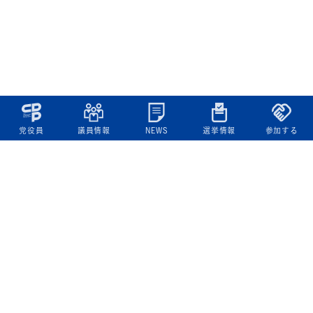
党役員
議員情報
NEWS
選挙情報
参加する
立憲民主党について
綱領
役員一覧
次の内閣
委員会委員一覧
議員・総支部長一覧
党本部所在地
都道府県連一覧
立憲民主党 活動計画・活動報告
ニュース
政策情報
基本政策
ビジョン２２
政策集
選挙政策
国会レポート