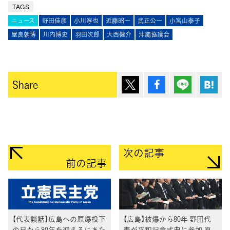
TAGS
ニュース
野田佳彦
小川淳也
近藤昭一
武正公一
小宮山泰子
屋良朝博
川内博史
羽田次郎
大西健介
沖縄協議会
ポスト
シェア
Lineで送
は
Share
次の記事
前の記事
【代表談話】広島への原爆投下
【広島】被爆から80年 野田代
の日から80年を迎えるにあた
表が平和記念式典に参加 原