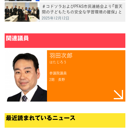
＃コドソラおよびPFAS市民連絡会より「普天
間の子どもたちの安全な学習環境の確保」 と
「キャンプ桑江・嘉手納基地のPFAS汚染対
2025年12月12日
策」を求める陳情・要請を受け意見交換
関連議員
羽田次郎
はたじろう
参議院議員
2期
長野
最近読まれているニュース