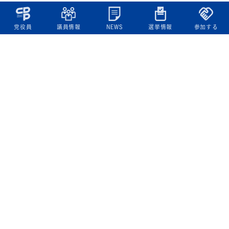
党役員
議員情報
NEWS
選挙情報
参加する
立憲民主党について
綱領
役員一覧
次の内閣
委員会委員一覧
議員・総支部長一覧
党本部所在地
都道府県連一覧
立憲民主党 活動計画・活動報告
ニュース
政策情報
基本政策
ビジョン２２
政策集
選挙政策
国会レポート
政調活動ニュース
提出法案
選挙情報
参院選2025選挙結果
衆院選2024選挙結果
参院選2022選挙結果
衆院選2021選挙結果
第20回統一地方自治体選挙 結果一覧