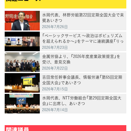
水岡代表、林野労組第22回定期全国大会で来
賓あいさつ
2026年7月26日
「ベーシックサービス ～政治はポピュリズム
を超えられるか～」をテーマに連続講座「りっ
けん塾」第3回を開催 井手英策・慶應義塾大
2026年7月23日
学教授が講演
金属労協より、「2026年度産業政策提言」を
受け、意見交換
2026年7月22日
吉田常任幹事会議長、情報労連「第65回定期
全国大会」であいさつ
2026年7月15日
水岡代表、NTT労働組合「第29回定期全国大
会」に出席し、あいさつ
2026年7月14日
関連議員