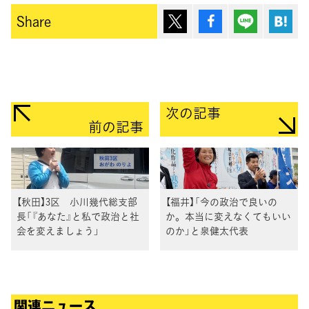
ポスト
シェア
Lineで送
は
Share
次の記事
前の記事
【秋田】3区 小川幾代総支部
【福井】「今の政治で良いの
長「『あなた』と私で政治と社
か。本当に変えなくてもいい
会を変えましょう」
のか」と泉健太代表
関連ニュース