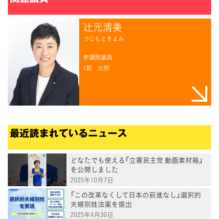
辻󠄀元清美
つじもときよみ
参議院議員
1期
比例
最近読まれているニュース
どなたでも使える「立憲民主党 動画素材箱」
を公開しました
2025年10月7日
「この改革なくして日本の前進なし」選択的
夫婦別姓法案を提出
2025年4月30日