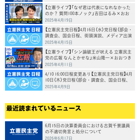
【立憲ライブ】「なぜ君は代表になれなかった
のか？ 質問100本ノック」吉田はるみ×おお
つき紅葉
2025年4月19日
【立憲民主党日程】4月16日（水）党日程（部会・
調査会、国会日程、街頭演説、メディア出演
等）
2025年4月15日
【立憲ライブ】「シン論破王が吠える 立憲民主
党の広報 なんとかせな」米山隆一×おおつき
紅葉×村田きょうこ
2025年4月11日
4/10 16:00日程変更あり【立憲民主党日程】4月
10日（木）党日程（部会・調査会、国会日程、
街頭演説、メディア出演等）
2025年4月9日
最近読まれているニュース
6月15日の決算委員会における古賀千景議員
の不適切発言と処分について
2026年6月17日