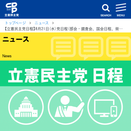
m
search
トップページ
ニュース
【立憲民主党日程】8月21日（水）党日程（部会・調査会、国会日程、街頭演説、メディア出演等）
ニュース
News