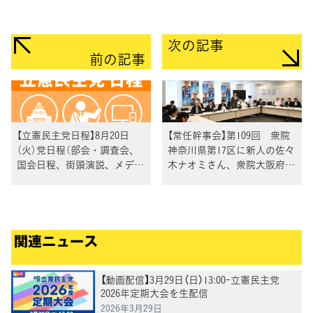
次の記事
前の記事
【立憲民主党日程】8月20日
【常任幹事会】第109回 衆院
（火）党日程（部会・調査会、
神奈川県第17区に新人の佐々
国会日程、街頭演説、メディ
木ナオミさん、衆院大阪府第
ア出演等）
５区に新人の西川弘城さん、
衆院奈良県第3区に新人の川
戸康嗣さん、参院福島県選挙
区に新人の石原洋三郎さんを
関連ニュース
公認内定
【動画配信】3月29日（日）13:00-立憲民主党
2026年定期大会を生配信
2026年3月29日