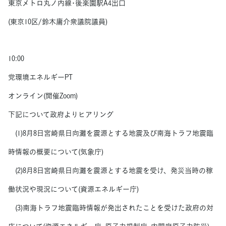
東京メトロ丸ノ内線･後楽園駅A4出口
(東京10区/鈴木庸介衆議院議員)
10:00
党環境エネルギーPT
オンライン(開催Zoom)
下記について政府よりヒアリング
(1)8月8日宮崎県日向灘を震源とする地震及び南海トラフ地震臨
時情報の概要について(気象庁)
(2)8月8日宮崎県日向灘を震源とする地震を受け、発災当時の稼
働状況や現況について(資源エネルギー庁)
(3)南海トラフ地震臨時情報が発出されたことを受けた政府の対