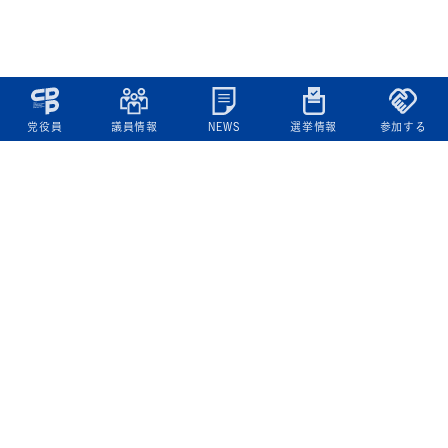
党役員
議員情報
NEWS
選挙情報
参加する
立憲民主党について
綱領
役員一覧
次の内閣
委員会委員一覧
議員・総支部長一覧
党本部所在地
都道府県連一覧
立憲民主党 活動計画・活動報告
ニュース
政策情報
基本政策
ビジョン２２
政策集
選挙政策
国会レポート
政調活動ニュース
提出法案
選挙情報