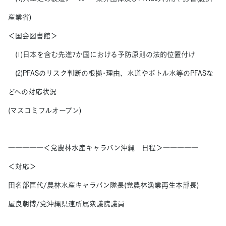
産業省)
＜国会図書館＞
(1)日本を含む先進7か国における予防原則の法的位置付け
(2)PFASのリスク判断の根拠･理由、水道やボトル水等のPFASな
どへの対応状況
(マスコミフルオープン)
―――――＜党農林水産キャラバン沖縄 日程＞―――――
＜対応＞
田名部匡代/農林水産キャラバン隊長(党農林漁業再生本部長)
屋良朝博/党沖縄県連所属衆議院議員