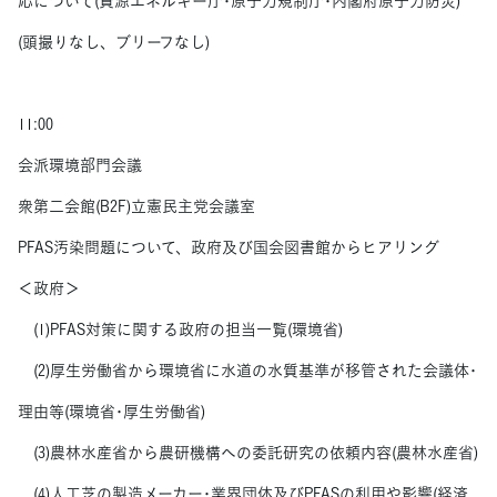
応について(資源エネルギー庁･原子力規制庁･内閣府原子力防災)
(頭撮りなし、ブリーフなし)
11:00
会派環境部門会議
衆第二会館(B2F)立憲民主党会議室
PFAS汚染問題について、政府及び国会図書館からヒアリング
＜政府＞
(1)PFAS対策に関する政府の担当一覧(環境省)
(2)厚生労働省から環境省に水道の水質基準が移管された会議体･
理由等(環境省･厚生労働省)
(3)農林水産省から農研機構への委託研究の依頼内容(農林水産省)
(4)人工芝の製造メーカー･業界団体及びPFASの利用や影響(経済