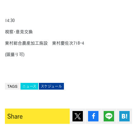
14:30
視察･意見交換
東村総合農産加工施設 東村慶佐次718-4
(頭撮り可)
TAGS
ニュース
スケジュール
ポスト
シェア
Lineで送
は
Share