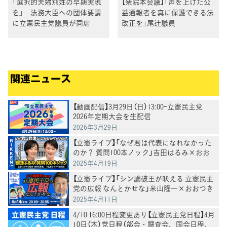
「選択的夫婦別姓の早期実現
【衆院本会議】「声を上げた公
を」 法務大臣への団体要請
益通報者を真に保護できる法
に立憲民主党議員が同席
改正を」尾辻議員
関連ニュース
【動画配信】3月29日（日）13:00-立憲民主党
2026年定期大会を生配信
2026年3月29日
【立憲ライブ】「なぜ君は代表になれなかった
のか？ 質問100本ノック」吉田はるみ×おお
つき紅葉
2025年4月19日
【立憲ライブ】「シン論破王が吠える 立憲民主
党の広報 なんとかせな」米山隆一×おおつき
紅葉×村田きょうこ
2025年4月11日
4/10 16:00日程変更あり【立憲民主党日程】4月
10日（木）党日程（部会・調査会、国会日程、