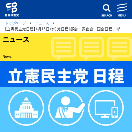
m
search
トップページ
ニュース
【立憲民主党日程】4月16日（水）党日程（部会・調査会、国会日程、街頭演説、メディア出演等）
ニュース
News