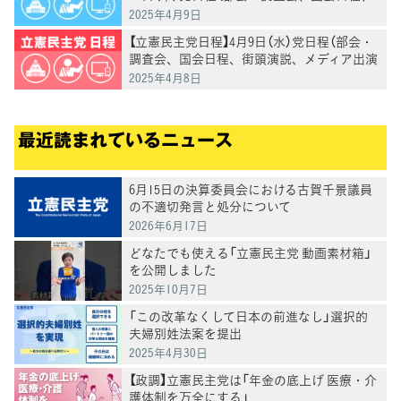
街頭演説、メディア出演等）
2025年4月9日
【立憲民主党日程】4月9日（水）党日程（部会・
調査会、国会日程、街頭演説、メディア出演
等）
2025年4月8日
最近読まれているニュース
6月15日の決算委員会における古賀千景議員
の不適切発言と処分について
2026年6月17日
どなたでも使える「立憲民主党 動画素材箱」
を公開しました
2025年10月7日
「この改革なくして日本の前進なし」選択的
夫婦別姓法案を提出
2025年4月30日
【政調】立憲民主党は「年金の底上げ 医療・介
護体制を万全にする」