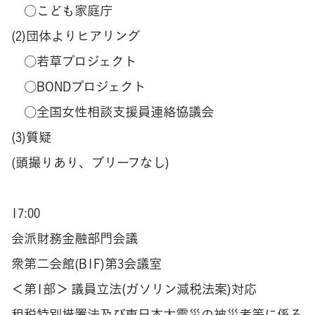
○こども家庭庁
(2)団体よりヒアリング
○若草プロジェクト
○BONDプロジェクト
○全国女性相談支援員連絡協議会
(3)質疑
(頭撮りあり、ブリーフなし)
17:00
会派財務金融部門会議
衆第二会館(B1F)第3会議室
＜第1部＞ 議員立法(ガソリン減税法案)対応
租税特別措置法及び東日本大震災の被災者等に係る