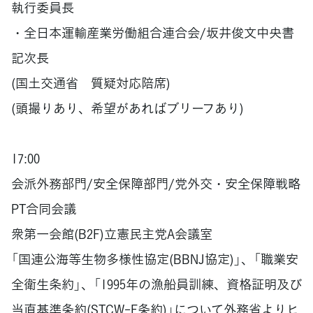
執行委員長
・全日本運輸産業労働組合連合会/坂井俊文中央書
記次長
(国土交通省 質疑対応陪席)
(頭撮りあり、希望があればブリーフあり)
17:00
会派外務部門/安全保障部門/党外交・安全保障戦略
PT合同会議
衆第一会館(B2F)立憲民主党A会議室
「国連公海等生物多様性協定(BBNJ協定)」、「職業安
全衛生条約」、「1995年の漁船員訓練、資格証明及び
当直基準条約(STCW-F条約)」について外務省よりヒ