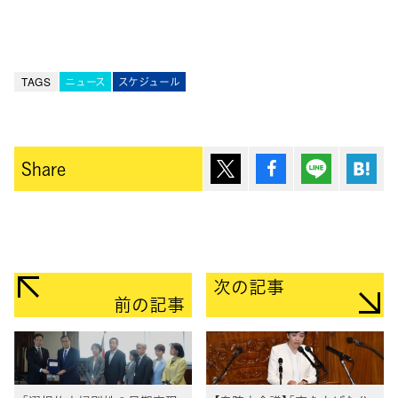
TAGS
ニュース
スケジュール
ポスト
シェア
Lineで送
は
Share
次の記事
前の記事