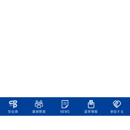
党役員
議員情報
NEWS
選挙情報
参加する
立憲民主党について