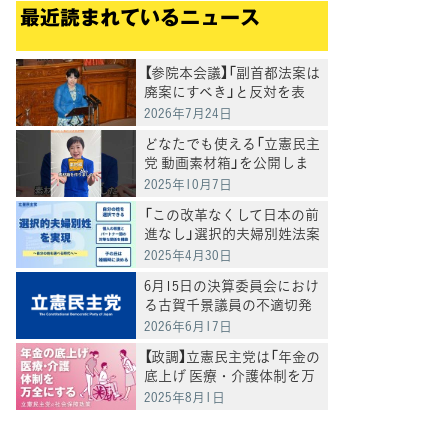
最近読まれているニュース
【参院本会議】「副首都法案は
廃案にすべき」と反対を表
明 岸真紀子議員
2026年7月24日
どなたでも使える「立憲民主
党 動画素材箱」を公開しま
した
2025年10月7日
「この改革なくして日本の前
進なし」選択的夫婦別姓法案
を提出
2025年4月30日
6月15日の決算委員会におけ
る古賀千景議員の不適切発
言と処分について
2026年6月17日
【政調】立憲民主党は「年金の
底上げ 医療・介護体制を万
全にする」
2025年8月1日