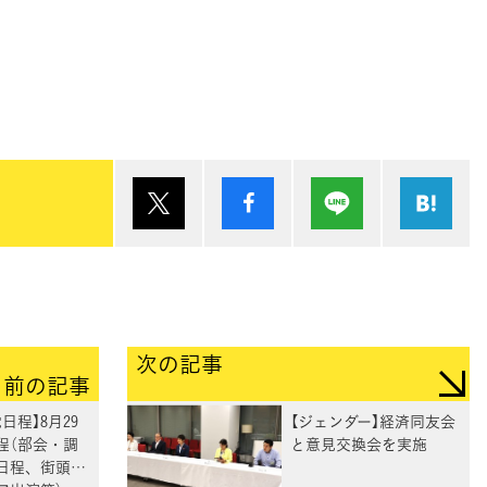
ポスト
シェア
Lineで送る
は
次の記事
前の記事
日程】8月29
【ジェンダー】経済同友会
程（部会・調
と意見交換会を実施
日程、街頭演