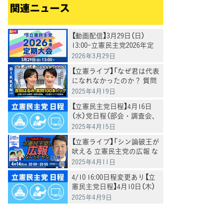
関連ニュース
【動画配信】3月29日（日）
13:00-立憲民主党2026年定
期大会を生配信
2026年3月29日
【立憲ライブ】「なぜ君は代表
になれなかったのか？ 質問
100本ノック」吉田はるみ×
2025年4月19日
おおつき紅葉
【立憲民主党日程】4月16日
（水）党日程（部会・調査会、
国会日程、街頭演説、メデ
2025年4月15日
ィア出演等）
【立憲ライブ】「シン論破王が
吠える 立憲民主党の広報 な
んとかせな」米山隆一×おお
2025年4月11日
つき紅葉×村田きょうこ
4/10 16:00日程変更あり【立
憲民主党日程】4月10日（木）
党日程（部会・調査会、国会
2025年4月9日
日程、街頭演説、メディア
出演等）