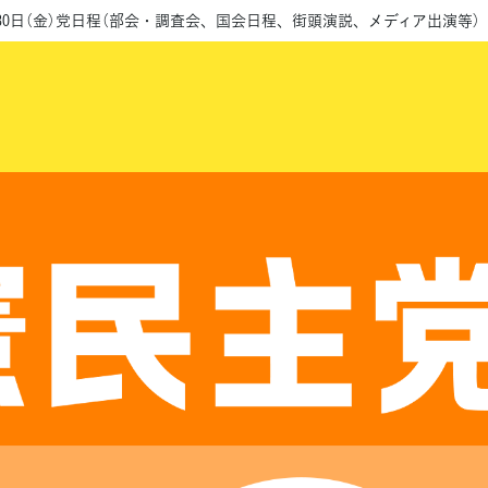
月30日（金）党日程（部会・調査会、国会日程、街頭演説、メディア出演等）