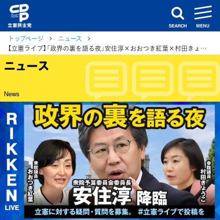
m
search
トップページ
ニュース
【立憲ライブ】「政界の裏を語る夜」安住淳×おおつき紅葉×村田きょうこ
ニュース
News