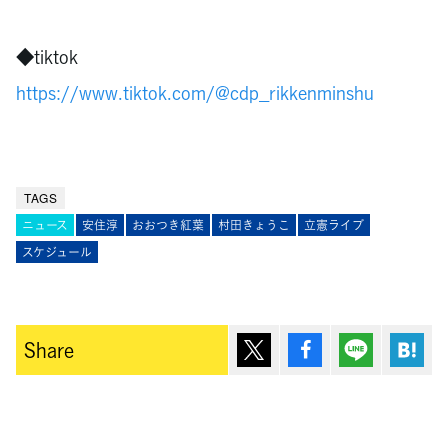
◆tiktok
https://www.tiktok.com/@cdp_rikkenminshu
TAGS
ニュース
安住淳
おおつき紅葉
村田きょうこ
立憲ライブ
スケジュール
ポスト
シェア
Lineで送
は
Share