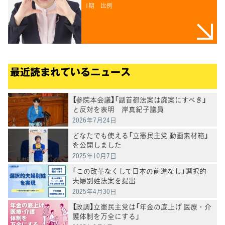
1期
比例
最近読まれているニュース
【参院本会議】「副首都法案は廃案にすべき」
と反対を表明 岸真紀子議員
2026年7月24日
どなたでも使える「立憲民主党 動画素材箱」
を公開しました
2025年10月7日
「この改革なくして日本の前進なし」選択的
夫婦別姓法案を提出
2025年4月30日
【政調】立憲民主党は「年金の底上げ 医療・介
護体制を万全にする」