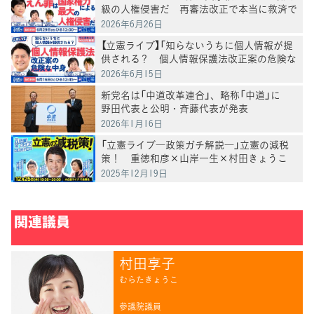
級の人権侵害だ 再審法改正で本当に救済で
きるのか」打越さく良×村田きょうこ×山内
2026年6月26日
かなこ
【立憲ライブ】「知らないうちに個人情報が提
供される？ 個人情報保護法改正案の危険な
中身」郡山りょう×村田きょうこ×山内かな
2026年6月15日
こ
新党名は「中道改革連合」、略称「中道」に
野田代表と公明・斉藤代表が発表
2026年1月16日
「立憲ライブ―政策ガチ解説―」立憲の減税
策！ 重徳和彦×山岸一生×村田きょうこ
2025年12月19日
関連議員
村田享子
むらたきょうこ
参議院議員