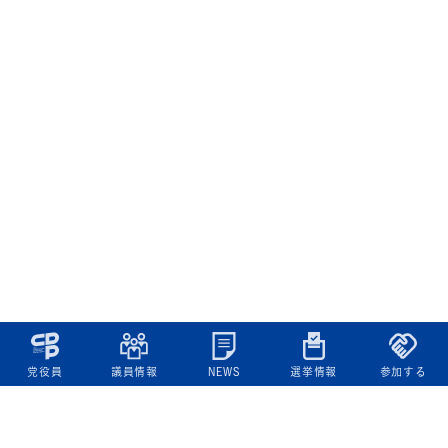
党役員
議員情報
NEWS
選挙情報
参加する
立憲民主党について