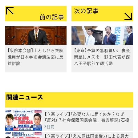
次の記事
前の記事
【衆院本会議】山としひろ衆院
【東京】予算の無駄遣い、裏金
議員が日本学術会議法案に反
問題にメスを 野田代表が西
対討論
八王子駅前で朝活動
関連ニュース
【立憲ライブ】「必要な人に届くのか？なぜ
『反対』？社会保障国民会議 徹底解説」石橋
通宏×山内かなこ
3日前
【立憲ライブ】「えん罪は国家権力による最大