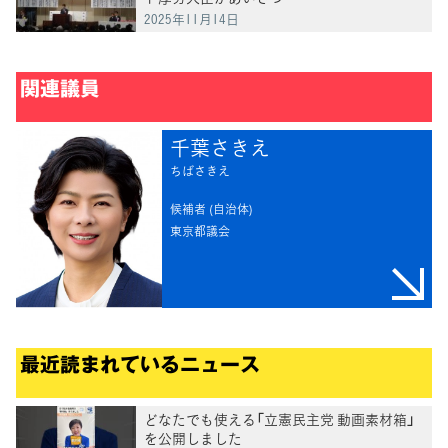
2025年11月14日
関連議員
千葉さきえ
ちばさきえ
候補者 (自治体)
東京都議会
最近読まれているニュース
どなたでも使える「立憲民主党 動画素材箱」
を公開しました