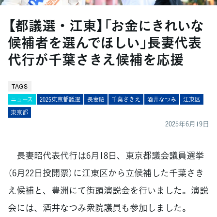
【都議選・江東】「お金にきれいな
候補者を選んでほしい」長妻代表
代行が千葉さきえ候補を応援
TAGS
ニュース
2025東京都議選
長妻昭
千葉さきえ
酒井なつみ
江東区
東京都
2025年6月19日
長妻昭代表代行は6月18日、東京都議会議員選挙
（6月22日投開票）に江東区から立候補した千葉さき
え候補と、豊洲にて街頭演説会を行いました。演説
会には、酒井なつみ衆院議員も参加しました。