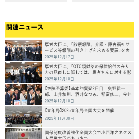
関連ニュース
厚労大臣に、「診療報酬、介護・障害福祉サ
ービス等報酬の引き上げを求める要請」を実
施
2025年12月17日
厚労大臣に、「OTC類似薬の保険給付の在り
方の見直しに際しては、患者さんに対する影
響の検証を求める要請」を実施
2025年12月10日
【衆院予算委】基本的質疑2日目 奥野総一
郎、山井和則、酒井なつみ、稲富修二、今井
雅人各議員が質疑
2025年12月10日
【青年局】2025青年局全国大会を開催
2025年11月30日
国保制度改善強化全国大会で小西洋之ネクス
ト厚労大臣があいさつ