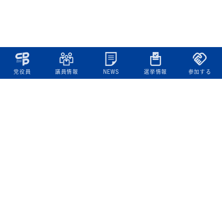
党役員
議員情報
NEWS
選挙情報
参加する
立憲民主党について
綱領
役員一覧
次の内閣
委員会委員一覧
議員・総支部長一覧
党本部所在地
都道府県連一覧
立憲民主党 活動計画・活動報告
ニュース
政策情報
基本政策
ビジョン２２
政策集
選挙政策
国会レポート
政調活動ニュース
提出法案