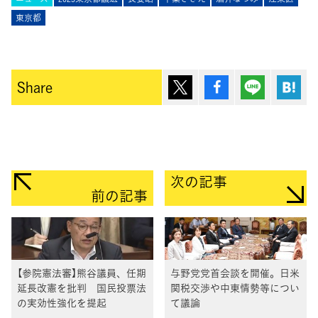
東京都
ポスト
シェア
Lineで送
は
Share
次の記事
前の記事
【参院憲法審】熊谷議員、任期
与野党党首会談を開催。日米
延長改憲を批判 国民投票法
関税交渉や中東情勢等につい
の実効性強化を提起
て議論