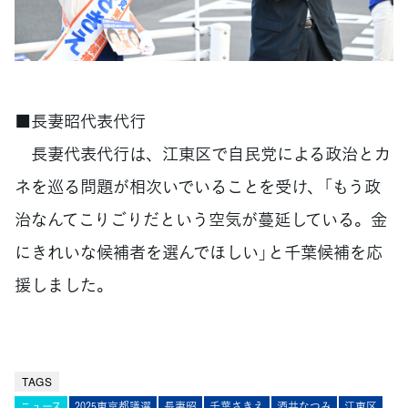
■長妻昭代表代行
長妻代表代行は、江東区で自民党による政治とカ
ネを巡る問題が相次いでいることを受け、「もう政
治なんてこりごりだという空気が蔓延している。金
にきれいな候補者を選んでほしい」と千葉候補を応
援しました。
TAGS
ニュース
2025東京都議選
長妻昭
千葉さきえ
酒井なつみ
江東区