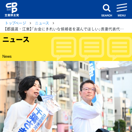
m
search
トップページ
ニュース
【都議選・江東】「お金にきれいな候補者を選んでほしい」長妻代表代行が千葉さきえ候補を応援
ニュース
News